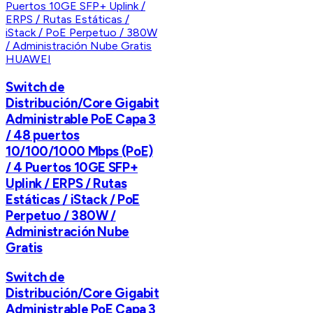
HUAWEI
Switch de
Distribución/Core Gigabit
Administrable PoE Capa 3
/ 48 puertos
10/100/1000 Mbps (PoE)
/ 4 Puertos 10GE SFP+
Uplink / ERPS / Rutas
Estáticas / iStack / PoE
Perpetuo / 380W /
Administración Nube
Gratis
Switch de
Distribución/Core Gigabit
Administrable PoE Capa 3