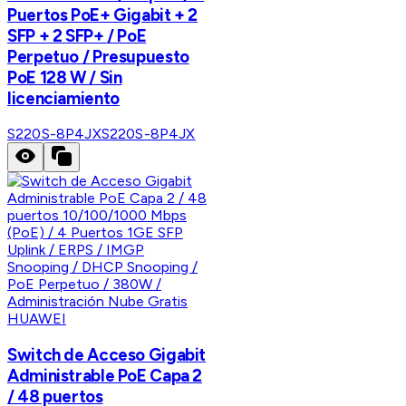
Puertos PoE+ Gigabit + 2
SFP + 2 SFP+ / PoE
Perpetuo / Presupuesto
PoE 128 W / Sin
licenciamiento
S220S-8P4JX
S220S-8P4JX
HUAWEI
Switch de Acceso Gigabit
Administrable PoE Capa 2
/ 48 puertos