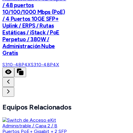
/ 48 puertos
10/100/1000 Mbps (PoE)
/ 4 Puertos 10GE SFP+
Uplink / ERPS / Rutas
Estáticas / iStack / PoE
Perpetuo / 380W /
Administración Nube
Gratis
S310-48P4X
S310-48P4X
Equipos Relacionados