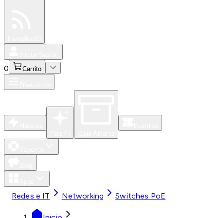
Especiales
Newsfeed
0
Iniciar Sesión
0
Carrito
Productos
Nuevos
Eventos
Para Ti
Caja Abierta
Soporte
Blog
Apps
Redes e IT
Networking
Switches PoE
Inicio