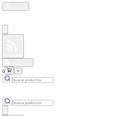
Productos
0
Especiales
Newsfeed
0
Iniciar Sesión
0
0