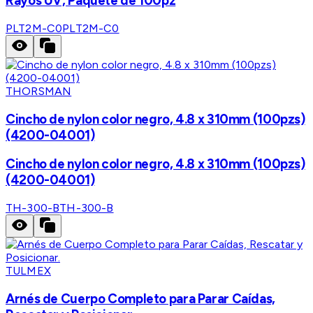
Rayos UV, Paquete de 100pz
PLT2M-C0
PLT2M-C0
THORSMAN
Cincho de nylon color negro, 4.8 x 310mm (100pzs)
(4200-04001)
Cincho de nylon color negro, 4.8 x 310mm (100pzs)
(4200-04001)
TH-300-B
TH-300-B
TULMEX
Arnés de Cuerpo Completo para Parar Caídas,