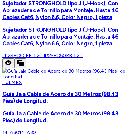
Sujetador STRONGHOLD tipo J (J-Hook), Con
Abrazadera de Tornillo para Montaje, Hasta 46
Cables Cat6, Nylon 6.6, Color Negro, 1 pieza
Sujetador STRONGHOLD tipo J (J-Hook), Con
Abrazadera de Tornillo para Montaje, Hasta 46
Cables Cat6, Nylon 6.6, Color Negro, 1 pieza
JP2SBC50RB-L20
JP2SBC50RB-L20
TULMEX
Guía Jala Cable de Acero de 30 Metros (98.43
Pies) de Longitud.
Guía Jala Cable de Acero de 30 Metros (98.43
Pies) de Longitud.
14-A30
14-A30