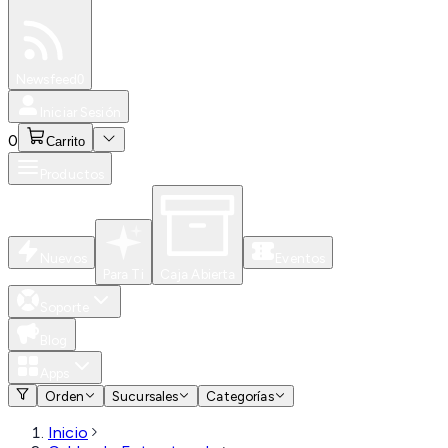
Especiales
Newsfeed
0
Iniciar Sesión
0
Carrito
Productos
Nuevos
Eventos
Para Ti
Caja Abierta
Soporte
Blog
Apps
Orden
Sucursales
Categorías
Inicio