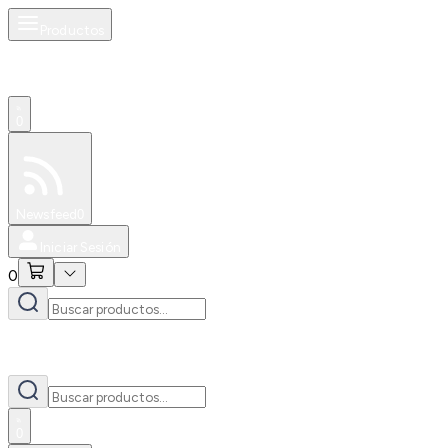
Productos
0
Especiales
Newsfeed
0
Iniciar Sesión
0
0