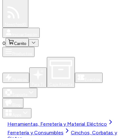
Especiales
Newsfeed
0
Iniciar Sesión
0
Carrito
Productos
Nuevos
Eventos
Para Ti
Caja Abierta
Soporte
Blog
Apps
Herramientas, Ferretería y Material Eléctrico
Ferretería y Consumibles
Cinchos, Corbatas y