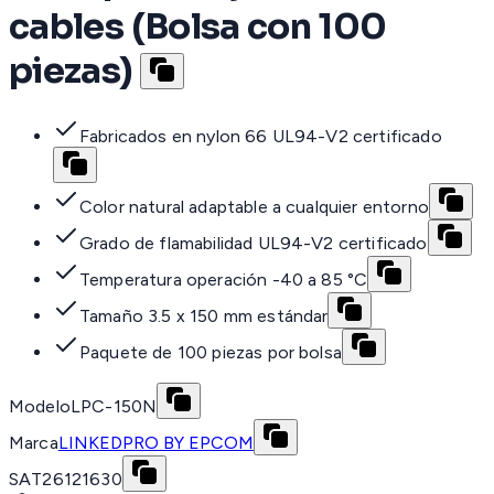
cables (Bolsa con 100
piezas)
Fabricados en nylon 66 UL94-V2 certificado
Color natural adaptable a cualquier entorno
Grado de flamabilidad UL94-V2 certificado
Temperatura operación -40 a 85 °C
Tamaño 3.5 x 150 mm estándar
Paquete de 100 piezas por bolsa
Modelo
LPC-150N
Marca
LINKEDPRO BY EPCOM
SAT
26121630