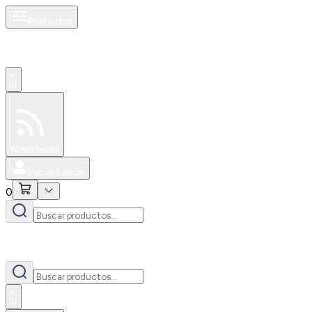
Productos
0
Especiales
Newsfeed
0
Iniciar Sesión
0
0