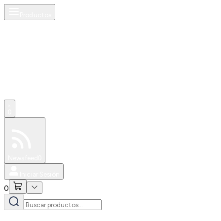
Productos
0
Especiales
Newsfeed
0
Iniciar Sesión
0