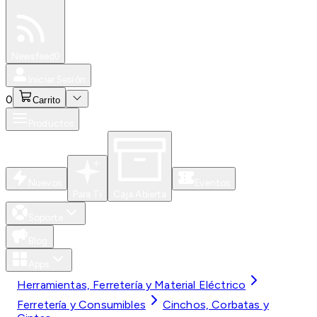
Especiales
Newsfeed
0
Iniciar Sesión
0
Carrito
Productos
Nuevos
Eventos
Para Ti
Caja Abierta
Soporte
Blog
Apps
Herramientas, Ferretería y Material Eléctrico
Ferretería y Consumibles
Cinchos, Corbatas y