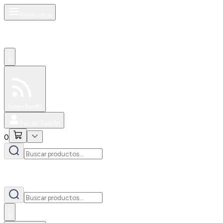
Productos
0
Especiales
Newsfeed
0
Iniciar Sesión
0
0