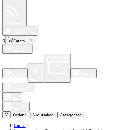
Especiales
Newsfeed
0
Iniciar Sesión
0
Carrito
Productos
Nuevos
Eventos
Para Ti
Caja Abierta
Soporte
Blog
Apps
Orden
Sucursales
Categorías
Inicio