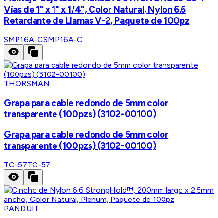
Vías de 1" x 1" x 1/4", Color Natural, Nylon 6.6
Retardante de Llamas V-2, Paquete de 100pz
SMP16A-C
SMP16A-C
THORSMAN
Grapa para cable redondo de 5mm color
transparente (100pzs) (3102-00100)
Grapa para cable redondo de 5mm color
transparente (100pzs) (3102-00100)
TC-57
TC-57
PANDUIT