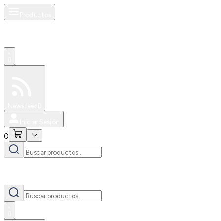
Productos
0
Especiales
Newsfeed
0
Iniciar Sesión
0
0