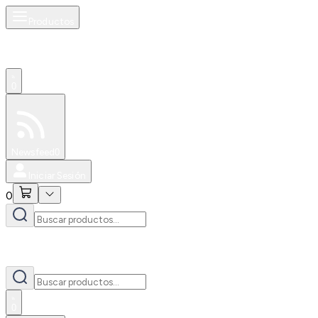
Productos
0
Especiales
Newsfeed
0
Iniciar Sesión
0
0