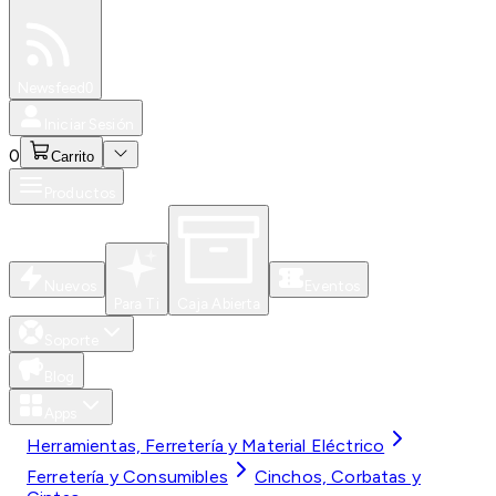
Especiales
Newsfeed
0
Iniciar Sesión
0
Carrito
Productos
Nuevos
Eventos
Para Ti
Caja Abierta
Soporte
Blog
Apps
Herramientas, Ferretería y Material Eléctrico
Ferretería y Consumibles
Cinchos, Corbatas y