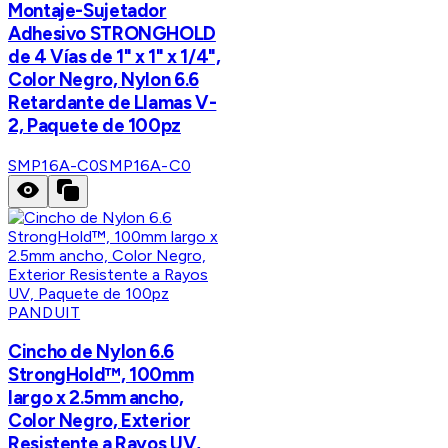
Montaje-Sujetador
Adhesivo STRONGHOLD
de 4 Vías de 1" x 1" x 1/4",
Color Negro, Nylon 6.6
Retardante de Llamas V-
2, Paquete de 100pz
SMP16A-C0
SMP16A-C0
PANDUIT
Cincho de Nylon 6.6
StrongHold™, 100mm
largo x 2.5mm ancho,
Color Negro, Exterior
Resistente a Rayos UV,