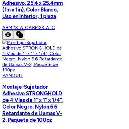
Adhesivo, 25.4 x 25.4mm
(1in x 1in), Color Blanco,
Uso en Interior, 1 pieza
ABM2S-A-C
ABM2S-A-C
PANDUIT
Montaje-Sujetador
Adhesivo STRONGHOLD
de 4 Vías de 1" x 1" x 1/4",
Color Negro, Nylon 6.6
Retardante de Llamas V-
2, Paquete de 100pz