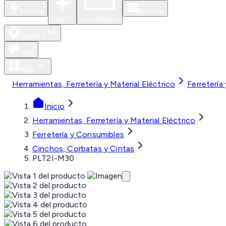
Nuevos
Eventos
Para Ti
Caja Abierta
Soporte
Blog
Apps
Herramientas, Ferretería y Material Eléctrico
Ferretería
Inicio
Herramientas, Ferretería y Material Eléctrico
Ferretería y Consumibles
Cinchos, Corbatas y Cintas
PLT2I-M30