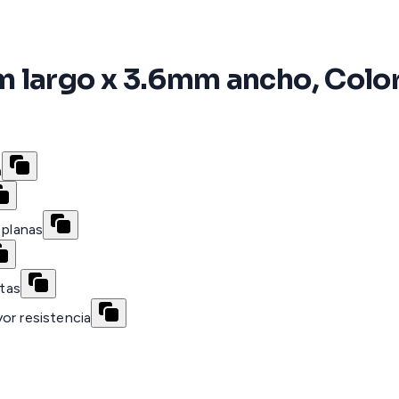
m largo x 3.6mm ancho, Colo
a
 planas
etas
or resistencia