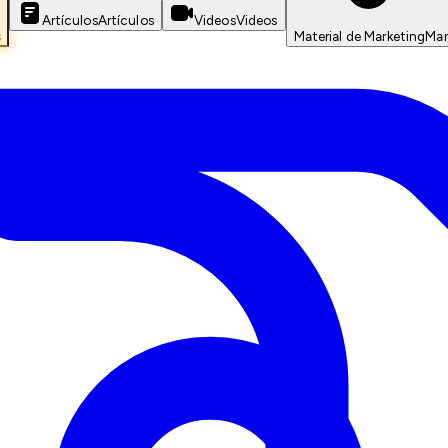
Artículos
Artículos
Videos
Videos
s
Material de Marketing
Mar