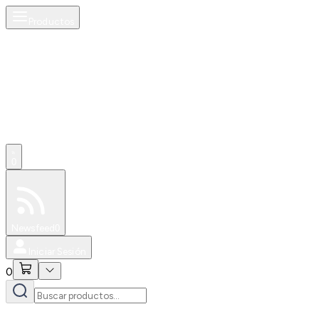
Productos
0
Especiales
Newsfeed
0
Iniciar Sesión
0