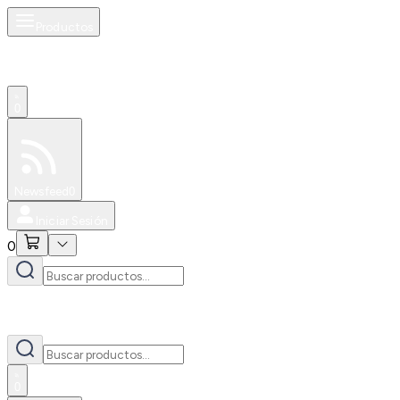
Productos
0
Especiales
Newsfeed
0
Iniciar Sesión
0
0