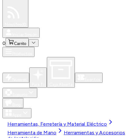
Especiales
Newsfeed
0
Iniciar Sesión
0
Carrito
Productos
Nuevos
Eventos
Para Ti
Caja Abierta
Soporte
Blog
Apps
Herramientas, Ferretería y Material Eléctrico
Herramienta de Mano
Herramientas y Accesorios