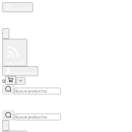
Productos
0
Especiales
Newsfeed
0
Iniciar Sesión
0
0