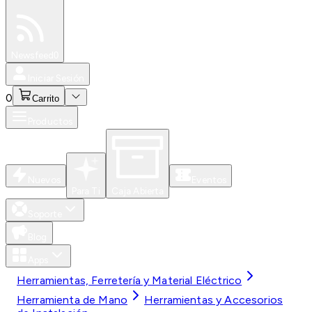
Especiales
Newsfeed
0
Iniciar Sesión
0
Carrito
Productos
Nuevos
Eventos
Para Ti
Caja Abierta
Soporte
Blog
Apps
Herramientas, Ferretería y Material Eléctrico
Herramienta de Mano
Herramientas y Accesorios