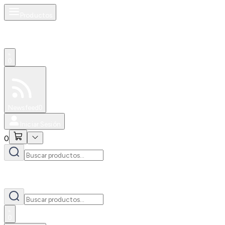
Productos
0
Especiales
Newsfeed
0
Iniciar Sesión
0
0