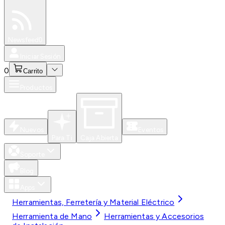
Especiales
Newsfeed
0
Iniciar Sesión
0
Carrito
Productos
Nuevos
Eventos
Para Ti
Caja Abierta
Soporte
Blog
Apps
Herramientas, Ferretería y Material Eléctrico
Herramienta de Mano
Herramientas y Accesorios