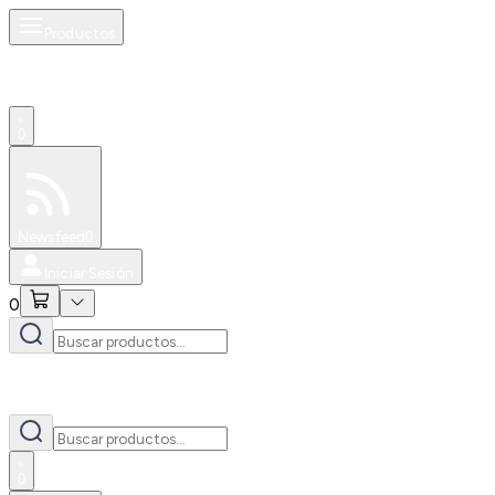
Productos
0
Especiales
Newsfeed
0
Iniciar Sesión
0
0