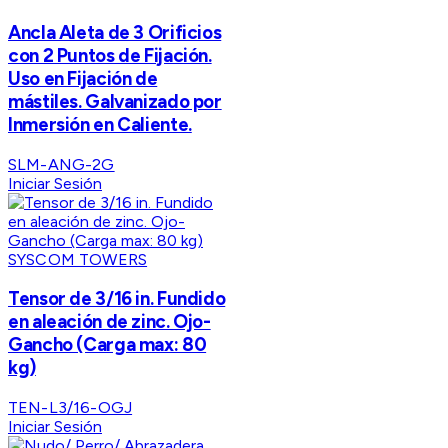
Ancla Aleta de 3 Orificios
con 2 Puntos de Fijación.
Uso en Fijación de
mástiles. Galvanizado por
Inmersión en Caliente.
SLM-ANG-2G
Iniciar Sesión
SYSCOM TOWERS
Tensor de 3/16 in. Fundido
en aleación de zinc. Ojo-
Gancho (Carga max: 80
kg)
TEN-L3/16-OGJ
Iniciar Sesión