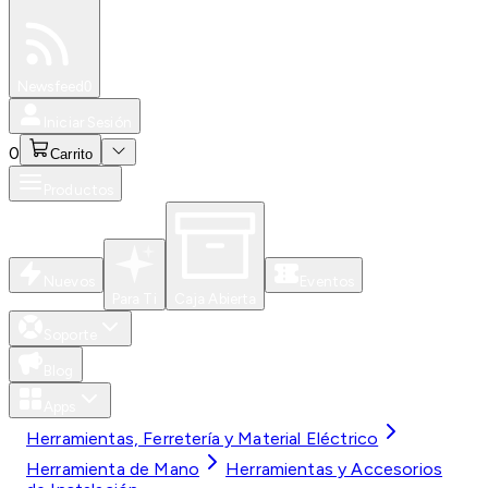
Especiales
Newsfeed
0
Iniciar Sesión
0
Carrito
Productos
Nuevos
Eventos
Para Ti
Caja Abierta
Soporte
Blog
Apps
Herramientas, Ferretería y Material Eléctrico
Herramienta de Mano
Herramientas y Accesorios