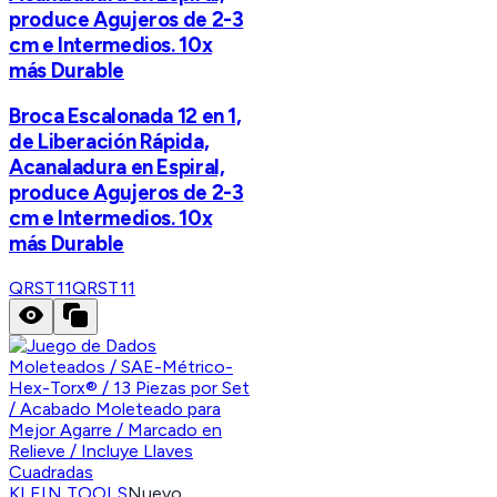
produce Agujeros de 2-3
cm e Intermedios. 10x
más Durable
Broca Escalonada 12 en 1,
de Liberación Rápida,
Acanaladura en Espiral,
produce Agujeros de 2-3
cm e Intermedios. 10x
más Durable
QRST11
QRST11
KLEIN TOOLS
Nuevo