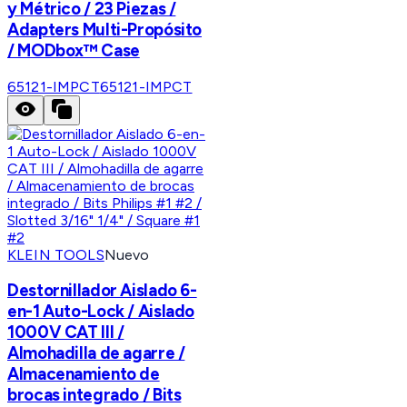
y Métrico / 23 Piezas /
Adapters Multi-Propósito
/ MODbox™ Case
65121-IMPCT
65121-IMPCT
KLEIN TOOLS
Nuevo
Destornillador Aislado 6-
en-1 Auto-Lock / Aislado
1000V CAT III /
Almohadilla de agarre /
Almacenamiento de
brocas integrado / Bits