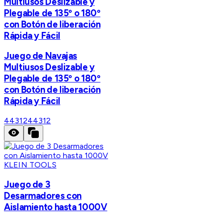
Multiusos Deslizable y
Plegable de 135º o 180º
con Botón de liberación
Rápida y Fácil
Juego de Navajas
Multiusos Deslizable y
Plegable de 135º o 180º
con Botón de liberación
Rápida y Fácil
44312
44312
KLEIN TOOLS
Juego de 3
Desarmadores con
Aislamiento hasta 1000V