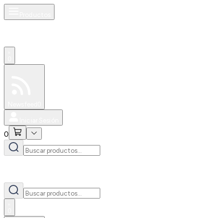
Productos
0
Especiales
Newsfeed
0
Iniciar Sesión
0
0