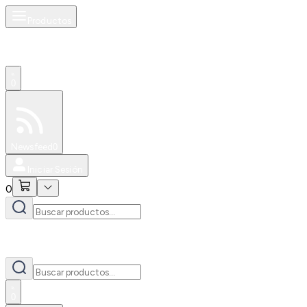
Productos
0
Especiales
Newsfeed
0
Iniciar Sesión
0
0