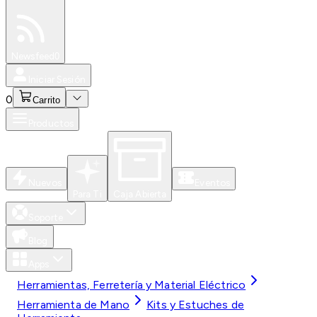
Especiales
Newsfeed
0
Iniciar Sesión
0
Carrito
Productos
Nuevos
Eventos
Para Ti
Caja Abierta
Soporte
Blog
Apps
Herramientas, Ferretería y Material Eléctrico
Herramienta de Mano
Kits y Estuches de