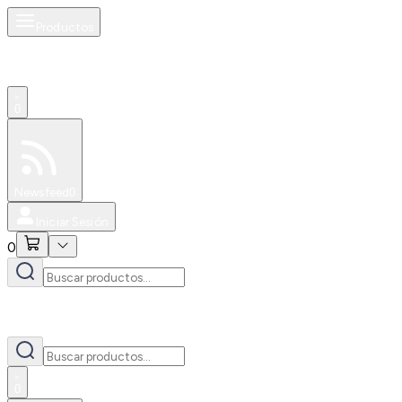
Productos
0
Especiales
Newsfeed
0
Iniciar Sesión
0
0