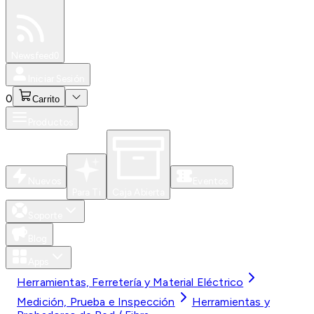
Especiales
Newsfeed
0
Iniciar Sesión
0
Carrito
Productos
Nuevos
Eventos
Para Ti
Caja Abierta
Soporte
Blog
Apps
Herramientas, Ferretería y Material Eléctrico
Medición, Prueba e Inspección
Herramientas y