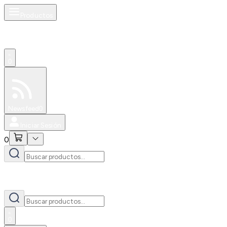
Productos
0
Especiales
Newsfeed
0
Iniciar Sesión
0
0