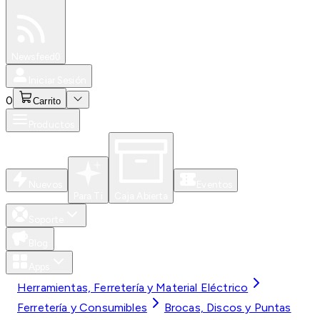
Especiales
Newsfeed
0
Iniciar Sesión
0
Carrito
Productos
Nuevos
Eventos
Para Ti
Caja Abierta
Soporte
Blog
Apps
Herramientas, Ferretería y Material Eléctrico
Ferretería y Consumibles
Brocas, Discos y Puntas