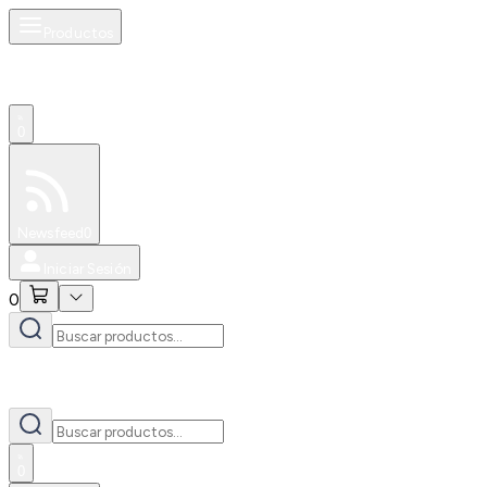
Productos
0
Especiales
Newsfeed
0
Iniciar Sesión
0
0