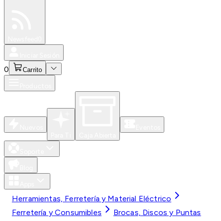
Especiales
Newsfeed
0
Iniciar Sesión
0
Carrito
Productos
Nuevos
Eventos
Para Ti
Caja Abierta
Soporte
Blog
Apps
Herramientas, Ferretería y Material Eléctrico
Ferretería y Consumibles
Brocas, Discos y Puntas