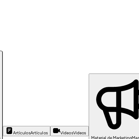
Artículos
Artículos
Videos
Videos
s
Material de Marketing
Mar