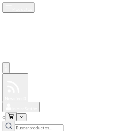
Productos
0
Especiales
Newsfeed
0
Iniciar Sesión
0