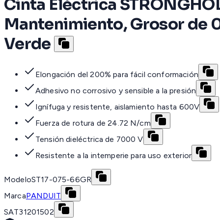
Cinta Eléctrica STRONGHOLD
Mantenimiento, Grosor de 0
Verde
Elongación del 200% para fácil conformación
Adhesivo no corrosivo y sensible a la presión
Ignífuga y resistente, aislamiento hasta 600V
Fuerza de rotura de 24.72 N/cm
Tensión dieléctrica de 7000 V
Resistente a la intemperie para uso exterior
Modelo
ST17-075-66GR
Marca
PANDUIT
SAT
31201502