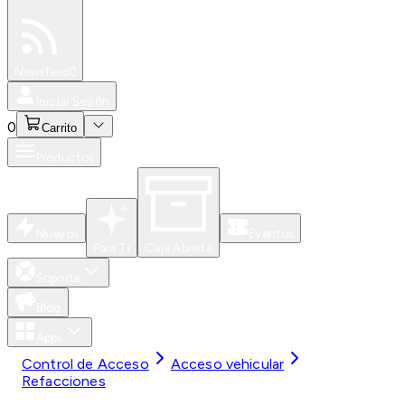
Especiales
Newsfeed
0
Iniciar Sesión
0
Carrito
Productos
Nuevos
Eventos
Para Ti
Caja Abierta
Soporte
Blog
Apps
Control de Acceso
Acceso vehicular
Refacciones