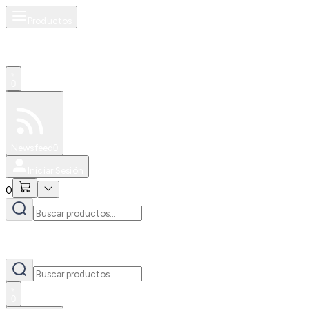
Productos
0
Especiales
Newsfeed
0
Iniciar Sesión
0
0