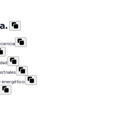
a.
iciencia
idad
striales
o energético