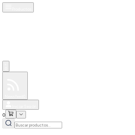
Productos
0
Especiales
Newsfeed
0
Iniciar Sesión
0