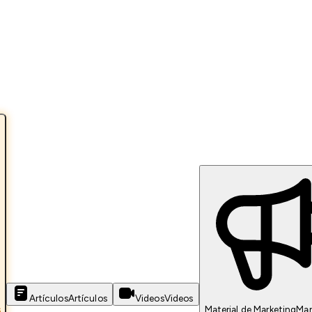
Artículos
Artículos
Videos
Videos
s
Material de Marketing
Mar