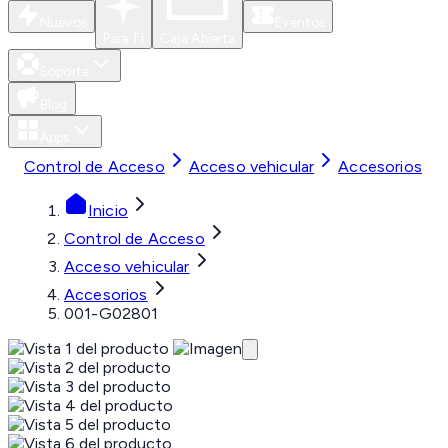
Nuevos
Eventos
Para Ti
Caja Abierta
Soporte
Blog
Apps
Control de Acceso
Acceso vehicular
Accesorios
Inicio
Control de Acceso
Acceso vehicular
Accesorios
001-G02801