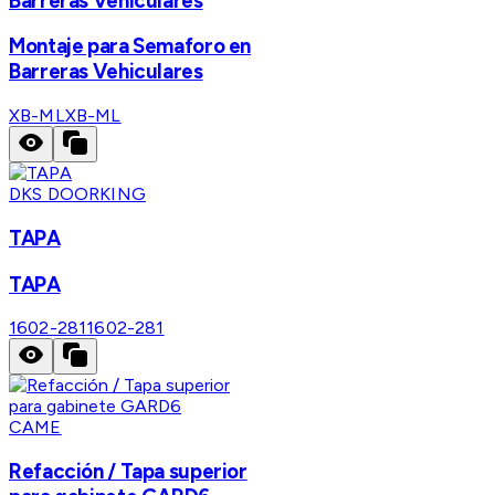
Barreras Vehiculares
Montaje para Semaforo en
Barreras Vehiculares
XB-ML
XB-ML
DKS DOORKING
TAPA
TAPA
1602-281
1602-281
CAME
Refacción / Tapa superior