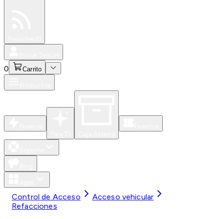
Especiales
Newsfeed
0
Iniciar Sesión
0
Carrito
Productos
Nuevos
Eventos
Para Ti
Caja Abierta
Soporte
Blog
Apps
Control de Acceso
Acceso vehicular
Refacciones