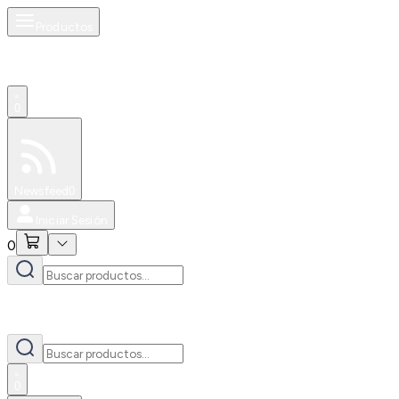
Productos
0
Especiales
Newsfeed
0
Iniciar Sesión
0
0