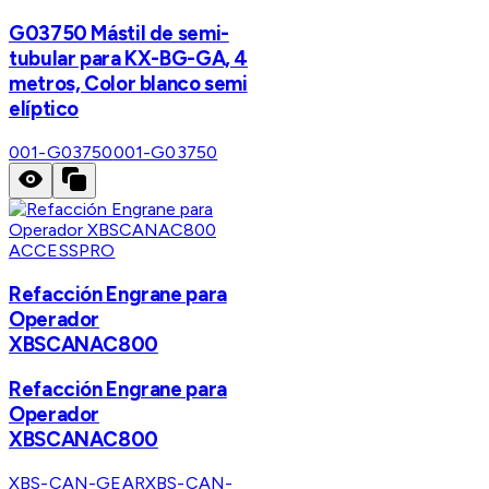
G03750 Mástil de semi-
tubular para KX-BG-GA, 4
metros, Color blanco semi
elíptico
001-G03750
001-G03750
ACCESSPRO
Refacción Engrane para
Operador
XBSCANAC800
Refacción Engrane para
Operador
XBSCANAC800
XBS-CAN-GEAR
XBS-CAN-