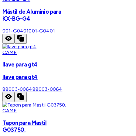
Mástil de Aluminio para
KX-BG-G4
001-G0401
001-G0401
CAME
llave para gt4
llave para gt4
88003-0064
88003-0064
CAME
Tapon para Mastil
G03750.