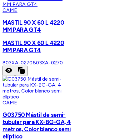
CAME
MASTIL 90 X 60 L 4220
MM PARA GT4
MASTIL 90 X 60 L 4220
MM PARA GT4
803XA-0270
803XA-0270
CAME
G03750 Mástil de semi-
tubular para KX-BG-GA, 4
metros, Color blanco semi
elíptico