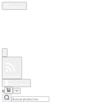
Productos
0
Especiales
Newsfeed
0
Iniciar Sesión
0