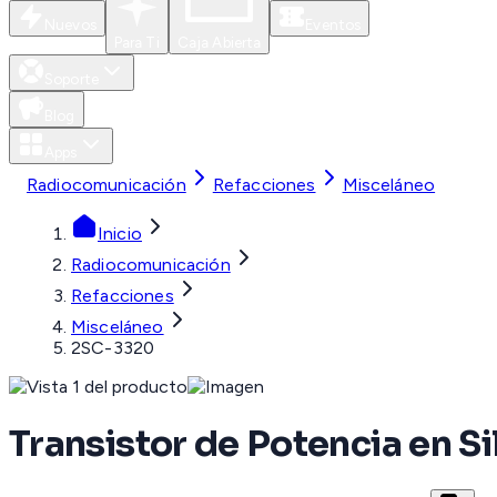
Nuevos
Eventos
Para Ti
Caja Abierta
Soporte
Blog
Apps
Radiocomunicación
Refacciones
Misceláneo
Inicio
Radiocomunicación
Refacciones
Misceláneo
2SC-3320
Transistor de Potencia en Si