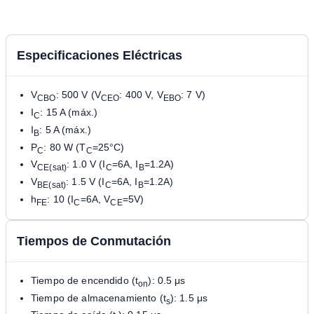
Especificaciones Eléctricas
V
: 500 V (V
: 400 V, V
: 7 V)
CBO
CEO
EBO
I
: 15 A (máx.)
C
I
: 5 A (máx.)
B
P
: 80 W (T
=25°C)
C
C
V
: 1.0 V (I
=6A, I
=1.2A)
CE(sat)
C
B
V
: 1.5 V (I
=6A, I
=1.2A)
BE(sat)
C
B
h
: 10 (I
=6A, V
=5V)
FE
C
CE
Tiempos de Conmutación
Tiempo de encendido (t
): 0.5 μs
on
Tiempo de almacenamiento (t
): 1.5 μs
s