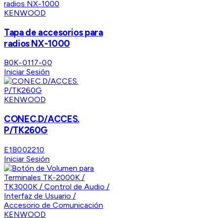
KENWOOD
Tapa de accesorios para
radios NX-1000
B0K-0117-00
Iniciar Sesión
KENWOOD
CONEC.D/ACCES.
P/TK260G
E1B002210
Iniciar Sesión
KENWOOD