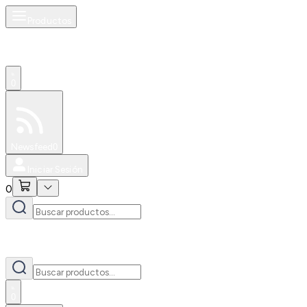
Productos
0
Especiales
Newsfeed
0
Iniciar Sesión
0
0