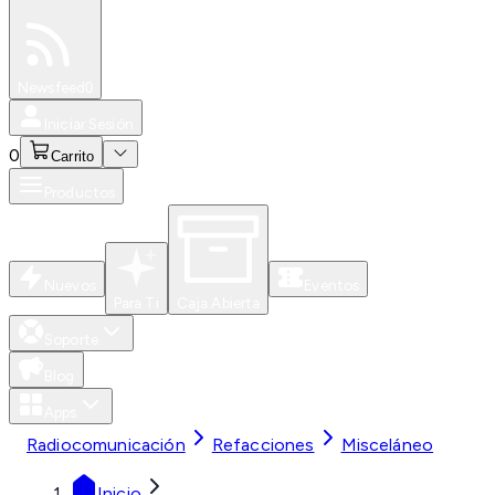
Especiales
Newsfeed
0
Iniciar Sesión
0
Carrito
Productos
Nuevos
Eventos
Para Ti
Caja Abierta
Soporte
Blog
Apps
Radiocomunicación
Refacciones
Misceláneo
Inicio