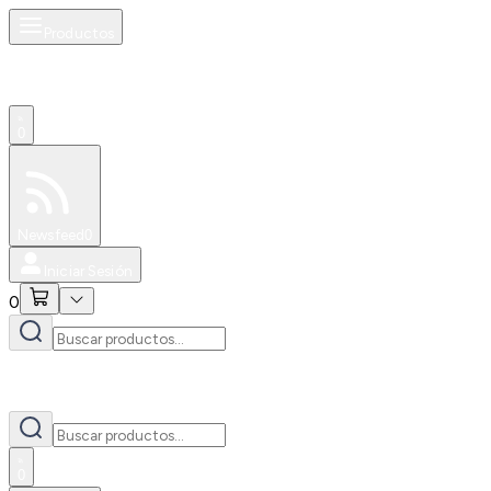
Productos
0
Especiales
Newsfeed
0
Iniciar Sesión
0
0