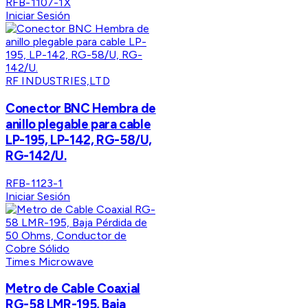
RFB-1107-1X
Iniciar Sesión
RF INDUSTRIES,LTD
Conector BNC Hembra de
anillo plegable para cable
LP-195, LP-142, RG-58/U,
RG-142/U.
RFB-1123-1
Iniciar Sesión
Times Microwave
Metro de Cable Coaxial
RG-58 LMR-195, Baja