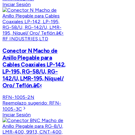
Iniciar Sesión
RF INDUSTRIES,LTD
Conector N Macho de
Anillo Plegable para
Cables Coaxiales LP-142,
LP-195, RG-58/U, RG-
142/U, LMR-195, Níquel/
Oro/ Teflón.â€‹
RFN-1005-2N
Reemplazo sugerido:
RFN-
1005-3C
Iniciar Sesión