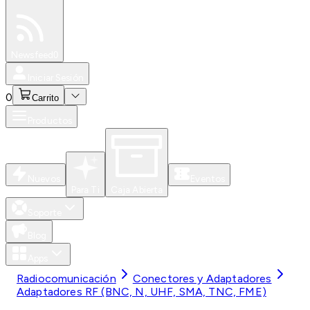
Especiales
Newsfeed
0
Iniciar Sesión
0
Carrito
Productos
Nuevos
Eventos
Para Ti
Caja Abierta
Soporte
Blog
Apps
Radiocomunicación
Conectores y Adaptadores
Adaptadores RF (BNC, N, UHF, SMA, TNC, FME)