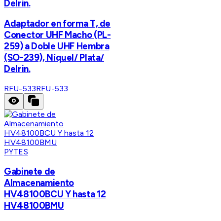
Delrin.
Adaptador en forma T, de
Conector UHF Macho (PL-
259) a Doble UHF Hembra
(SO-239), Níquel/ Plata/
Delrin.
RFU-533
RFU-533
PYTES
Gabinete de
Almacenamiento
HV48100BCU Y hasta 12
HV48100BMU