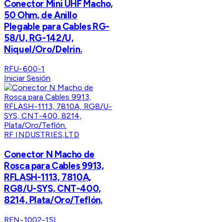
Conector Mini UHF Macho,
50 Ohm, de Anillo
Plegable para Cables RG-
58/U, RG-142/U,
Niquel/Oro/Delrin.
RFU-600-1
Iniciar Sesión
RF INDUSTRIES,LTD
Conector N Macho de
Rosca para Cables 9913,
RFLASH-1113, 7810A,
RG8/U-SYS, CNT-400,
8214, Plata/Oro/Teflón.
RFN-1002-1SI