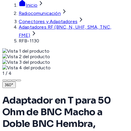
Inicio
Radiocomunicación
Conectores y Adaptadores
Adaptadores RF (BNC, N, UHF, SMA, TNC,
FME)
RFB-1130
1
/
4
360°
Adaptador en T para 50
Ohm de BNC Macho a
Doble BNC Hembra,