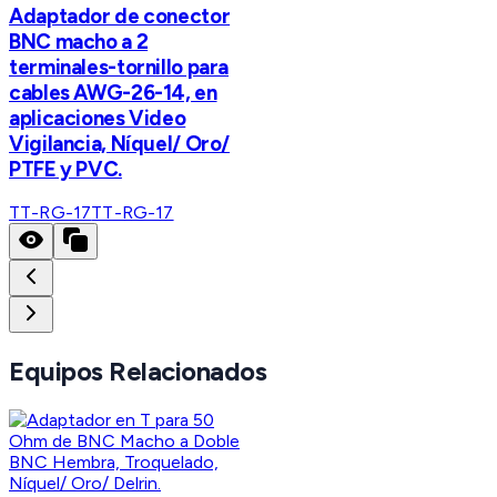
Adaptador de conector
BNC macho a 2
terminales-tornillo para
cables AWG-26-14, en
aplicaciones Video
Vigilancia, Níquel/ Oro/
PTFE y PVC.
TT-RG-17
TT-RG-17
Equipos Relacionados