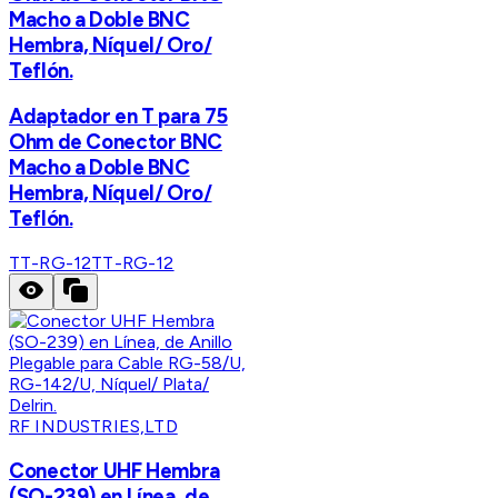
Macho a Doble BNC
Hembra, Níquel/ Oro/
Teflón.
Adaptador en T para 75
Ohm de Conector BNC
Macho a Doble BNC
Hembra, Níquel/ Oro/
Teflón.
TT-RG-12
TT-RG-12
RF INDUSTRIES,LTD
Conector UHF Hembra
(SO-239) en Línea, de