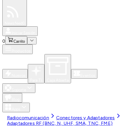
Especiales
Newsfeed
0
Iniciar Sesión
0
Carrito
Productos
Nuevos
Eventos
Para Ti
Caja Abierta
Soporte
Blog
Apps
Radiocomunicación
Conectores y Adaptadores
Adaptadores RF (BNC, N, UHF, SMA, TNC, FME)