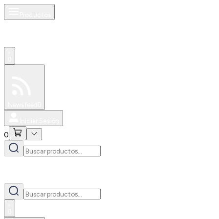
Productos
0
Especiales
Newsfeed
0
Iniciar Sesión
0
0