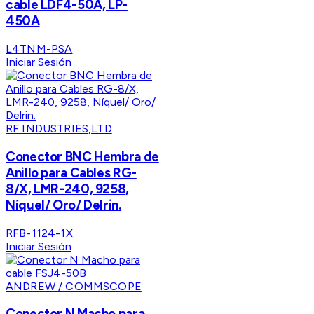
cable LDF4-50A, LP-
450A
L4TNM-PSA
Iniciar Sesión
RF INDUSTRIES,LTD
Conector BNC Hembra de
Anillo para Cables RG-
8/X, LMR-240, 9258,
Níquel/ Oro/ Delrin.
RFB-1124-1X
Iniciar Sesión
ANDREW / COMMSCOPE
Conector N Macho para