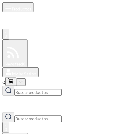
Productos
0
Especiales
Newsfeed
0
Iniciar Sesión
0
0