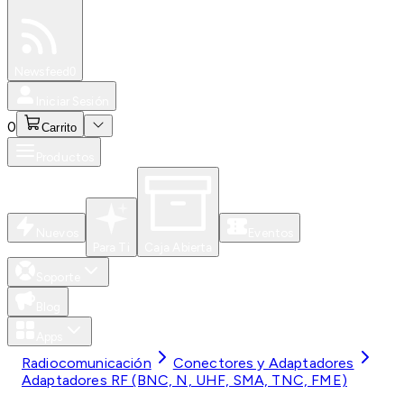
Especiales
Newsfeed
0
Iniciar Sesión
0
Carrito
Productos
Nuevos
Eventos
Para Ti
Caja Abierta
Soporte
Blog
Apps
Radiocomunicación
Conectores y Adaptadores
Adaptadores RF (BNC, N, UHF, SMA, TNC, FME)