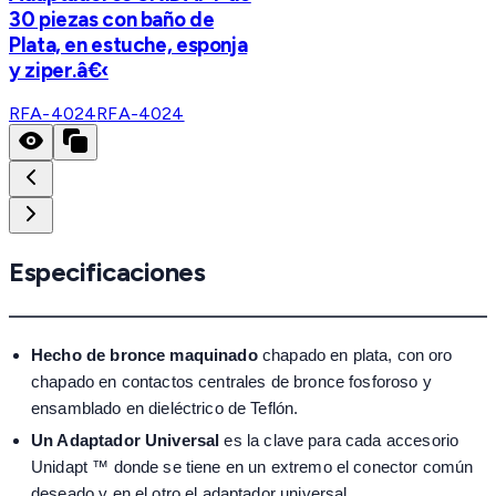
30 piezas con baño de
Plata, en estuche, esponja
y ziper.â€‹
RFA-4024
RFA-4024
Especificaciones
Hecho de bronce maquinado
chapado en plata, con oro
chapado en contactos centrales de bronce fosforoso y
ensamblado en dieléctrico de Teflón.
Un Adaptador Universal
es la clave para cada accesorio
Unidapt ™ donde se tiene en un extremo el conector común
deseado y en el otro el adaptador universal.