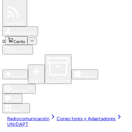
Especiales
Newsfeed
0
Iniciar Sesión
0
Carrito
Productos
Nuevos
Eventos
Para Ti
Caja Abierta
Soporte
Blog
Apps
Radiocomunicación
Conectores y Adaptadores
UNIDAPT