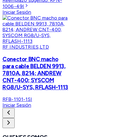
Reemplazo sugerido:
RFN-
1006-49I
Iniciar Sesión
RF INDUSTRIES,LTD
Conector BNC macho
para cable BELDEN 9913,
7810A, 8214; ANDREW
CNT-400; SYSCOM
RG8/U-SYS, RFLASH-1113
RFB-1101-1SI
Iniciar Sesión