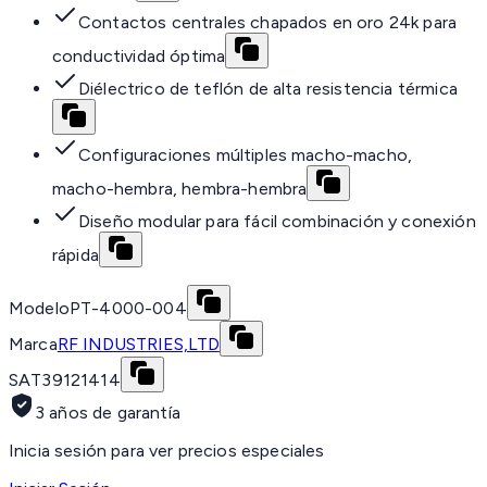
Contactos centrales chapados en oro 24k para
conductividad óptima
Diélectrico de teflón de alta resistencia térmica
Configuraciones múltiples macho-macho,
macho-hembra, hembra-hembra
Diseño modular para fácil combinación y conexión
rápida
Modelo
PT-4000-004
Marca
RF INDUSTRIES,LTD
SAT
39121414
3 años de garantía
Inicia sesión para ver precios especiales