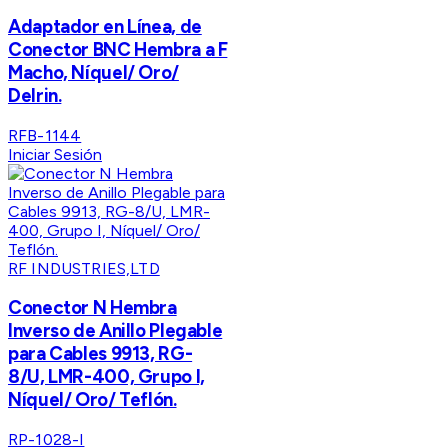
Adaptador en Línea, de
Conector BNC Hembra a F
Macho, Níquel/ Oro/
Delrin.
RFB-1144
Iniciar Sesión
RF INDUSTRIES,LTD
Conector N Hembra
Inverso de Anillo Plegable
para Cables 9913, RG-
8/U, LMR-400, Grupo I,
Níquel/ Oro/ Teflón.
RP-1028-I