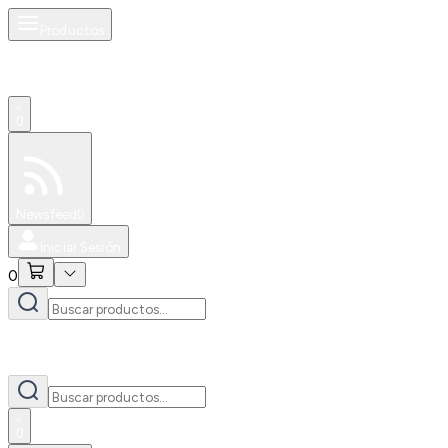
Productos
0
Especiales
Newsfeed
0
Iniciar Sesión
0
0