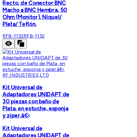
Recto, de Conector BNC
Macho a BNC Hembra, 50
Ohm (Monitor), Níquel/
Plata/ Teflón.
RFB-1132
RFB-1132
RF INDUSTRIES,LTD
Kit Universal de
Adaptadores UNIDAPT de
30 piezas con baño de
Plata, en estuche, esponja
y ziper.â€‹
Kit Universal de
Adaptadores UNIDAPT de