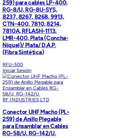
259) para cables LP-400,
RG-8/U, RG-8U-SYS,
8237, 8267, 8268, 9913,
CTN-400, 7810, 8214,
7810A, RFLASH-1113,
LMR-400, Plata (Concha-
Níquel)/ Plata/ D.A.P.
(Fibra Sintética)
RFU-500
Iniciar Sesión
RF INDUSTRIES,LTD
Conector UHF Macho (PL-
259) de Anillo Plegable
para Ensamblar en Cables
RG-58/U, RG-142/U.