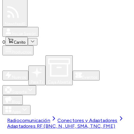
Especiales
Newsfeed
0
Iniciar Sesión
0
Carrito
Productos
Nuevos
Eventos
Para Ti
Caja Abierta
Soporte
Blog
Apps
Radiocomunicación
Conectores y Adaptadores
Adaptadores RF (BNC, N, UHF, SMA, TNC, FME)