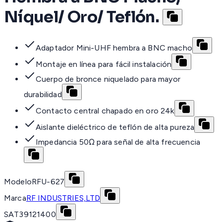
Níquel/ Oro/ Teflón.
Adaptador Mini-UHF hembra a BNC macho
Montaje en línea para fácil instalación
Cuerpo de bronce niquelado para mayor
durabilidad
Contacto central chapado en oro 24k
Aislante dieléctrico de teflón de alta pureza
Impedancia 50Ω para señal de alta frecuencia
Modelo
RFU-627
Marca
RF INDUSTRIES,LTD
SAT
39121400