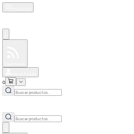
Productos
0
Especiales
Newsfeed
0
Iniciar Sesión
0
0