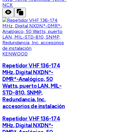
NCK
KENWOOD
Repetidor VHF 136-174
MHz, Digital NXDN*-
DMR*-Analógico, 50
Watts, puerto LAN, MIL-
STD-810, SNMP,
Redundancia, Inc.
accesorios de instalación
Repetidor VHF 136-174
MHz, Digital NXDN*-