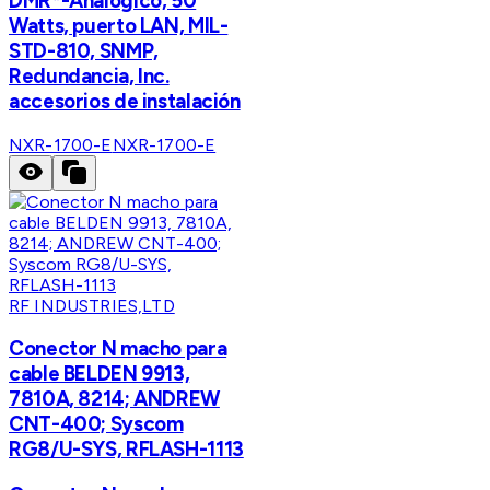
DMR*-Analógico, 50
Watts, puerto LAN, MIL-
STD-810, SNMP,
Redundancia, Inc.
accesorios de instalación
NXR-1700-E
NXR-1700-E
RF INDUSTRIES,LTD
Conector N macho para
cable BELDEN 9913,
7810A, 8214; ANDREW
CNT-400; Syscom
RG8/U-SYS, RFLASH-1113