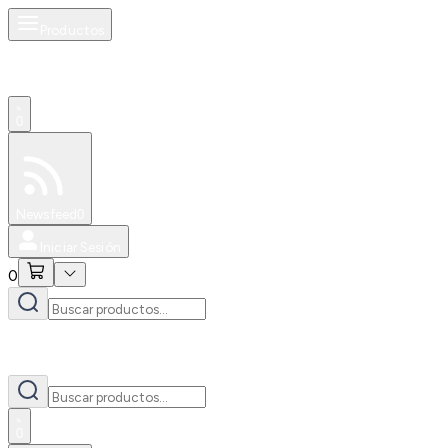
Productos
0
Especiales
Newsfeed
0
Iniciar Sesión
0
0