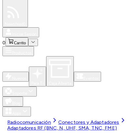
Especiales
Newsfeed
0
Iniciar Sesión
0
Carrito
Productos
Nuevos
Eventos
Para Ti
Caja Abierta
Soporte
Blog
Apps
Radiocomunicación
Conectores y Adaptadores
Adaptadores RF (BNC, N, UHF, SMA, TNC, FME)