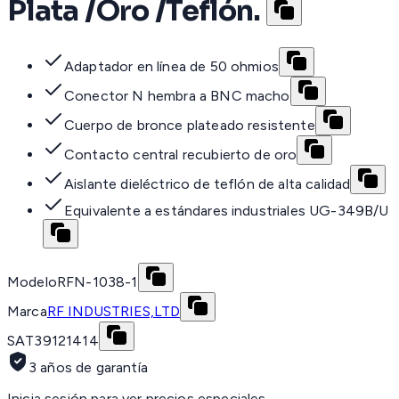
Plata /Oro /Teflón.
Adaptador en línea de 50 ohmios
Conector N hembra a BNC macho
Cuerpo de bronce plateado resistente
Contacto central recubierto de oro
Aislante dieléctrico de teflón de alta calidad
Equivalente a estándares industriales UG-349B/U
Modelo
RFN-1038-1
Marca
RF INDUSTRIES,LTD
SAT
39121414
3 años de garantía
Inicia sesión para ver precios especiales