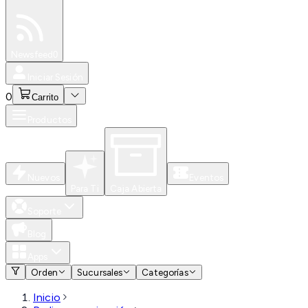
Especiales
Newsfeed
0
Iniciar Sesión
0
Carrito
Productos
Nuevos
Eventos
Para Ti
Caja Abierta
Soporte
Blog
Apps
Orden
Sucursales
Categorías
Inicio