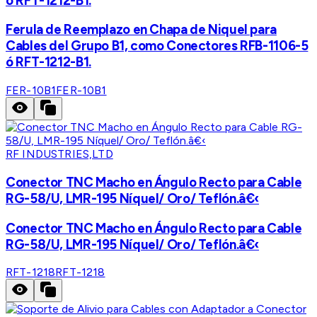
ó RFT-1212-B1.
Ferula de Reemplazo en Chapa de Niquel para
Cables del Grupo B1, como Conectores RFB-1106-5
ó RFT-1212-B1.
FER-10B1
FER-10B1
RF INDUSTRIES,LTD
Conector TNC Macho en Ángulo Recto para Cable
RG-58/U, LMR-195 Níquel/ Oro/ Teflón.â€‹
Conector TNC Macho en Ángulo Recto para Cable
RG-58/U, LMR-195 Níquel/ Oro/ Teflón.â€‹
RFT-1218
RFT-1218