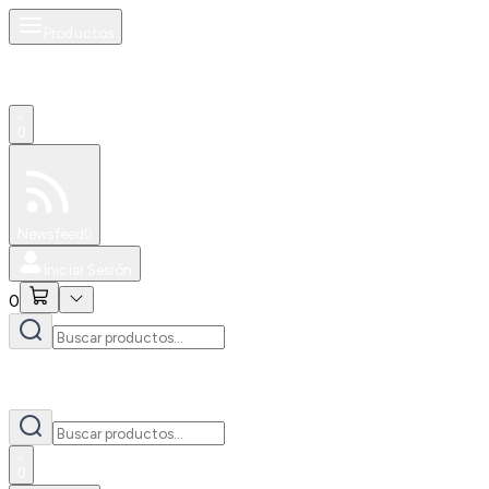
Productos
0
Especiales
Newsfeed
0
Iniciar Sesión
0
0