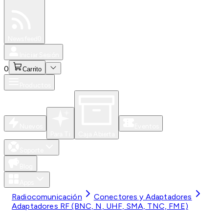
Especiales
Newsfeed
0
Iniciar Sesión
0
Carrito
Productos
Nuevos
Eventos
Para Ti
Caja Abierta
Soporte
Blog
Apps
Radiocomunicación
Conectores y Adaptadores
Adaptadores RF (BNC, N, UHF, SMA, TNC, FME)