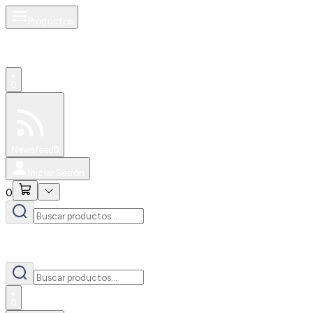
Productos
0
Especiales
Newsfeed
0
Iniciar Sesión
0
0