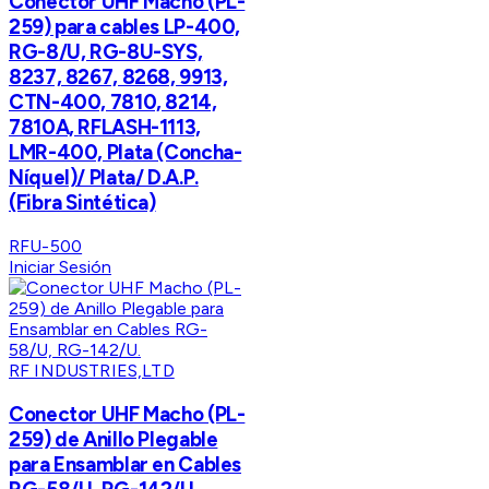
Conector UHF Macho (PL-
259) para cables LP-400,
RG-8/U, RG-8U-SYS,
8237, 8267, 8268, 9913,
CTN-400, 7810, 8214,
7810A, RFLASH-1113,
LMR-400, Plata (Concha-
Níquel)/ Plata/ D.A.P.
(Fibra Sintética)
RFU-500
Iniciar Sesión
RF INDUSTRIES,LTD
Conector UHF Macho (PL-
259) de Anillo Plegable
para Ensamblar en Cables