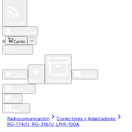
Especiales
Newsfeed
0
Iniciar Sesión
0
Carrito
Productos
Nuevos
Eventos
Para Ti
Caja Abierta
Soporte
Blog
Apps
Radiocomunicación
Conectores y Adaptadores
RG-174/U, RG-316/U, LMR-100A