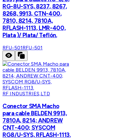
RG-8U-SYS, 8237, 8267,
8268, 9913, CTN-400,
7810, 8214, 7810A,
RFLASH-1113, LMR-400,
Plata )/ Plata/ Teflón.
RFU-501
RFU-501
RF INDUSTRIES,LTD
Conector SMA Macho
para cable BELDEN 9913,
7810A, 8214; ANDREW
CNT-400; SYSCOM
RG8/U-SYS, RFLASH-1113.