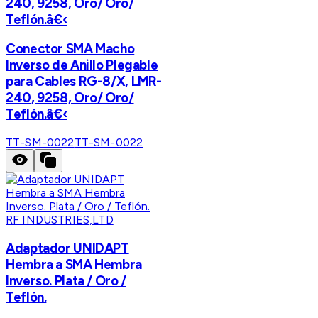
240, 9258, Oro/ Oro/
Teflón.â€‹
Conector SMA Macho
Inverso de Anillo Plegable
para Cables RG-8/X, LMR-
240, 9258, Oro/ Oro/
Teflón.â€‹
TT-SM-0022
TT-SM-0022
RF INDUSTRIES,LTD
Adaptador UNIDAPT
Hembra a SMA Hembra
Inverso. Plata / Oro /
Teflón.