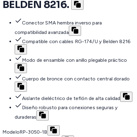
BELDEN 8216.
Conector SMA hembra inverso para
compatibilidad avanzada
Compatible con cables RG-174/U y Belden 8216
Modo de ensamble con anillo plegable práctico
Cuerpo de bronce con contacto central dorado
Aislante dieléctrico de teflón de alta calidad
Diseño robusto para conexiones seguras y
duraderas
Modelo
RP-3050-1B