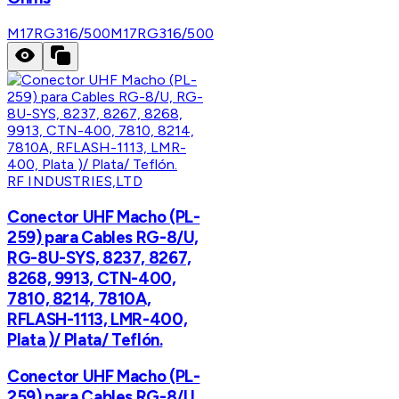
M17RG316/500
M17RG316/500
RF INDUSTRIES,LTD
Conector UHF Macho (PL-
259) para Cables RG-8/U,
RG-8U-SYS, 8237, 8267,
8268, 9913, CTN-400,
7810, 8214, 7810A,
RFLASH-1113, LMR-400,
Plata )/ Plata/ Teflón.
Conector UHF Macho (PL-
259) para Cables RG-8/U,