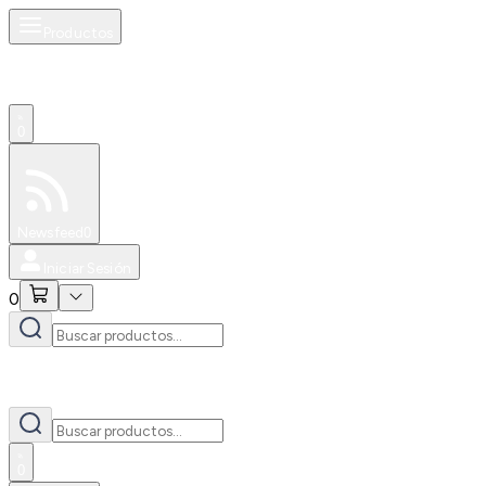
Productos
0
Especiales
Newsfeed
0
Iniciar Sesión
0
0