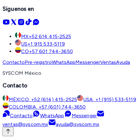
Síguenos en
MX
+52 614 415-2525
US
+1 915 533-5119
CO
+57 601 744-3650
Contacto
Pre-registro
WhatsApp
Messenger
Ventas
Ayuda
SYSCOM México
Contacto
MÉXICO: +52 (614) 415-2525
USA: +1 (915) 533-5119
COLOMBIA: +57 (601) 744-3650
Contacto
WhatsApp
Messenger
ventas@syscom.mx
ayuda@syscom.mx