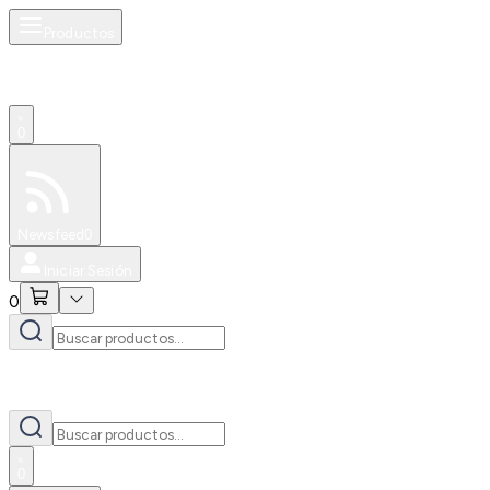
Productos
0
Especiales
Newsfeed
0
Iniciar Sesión
0
0