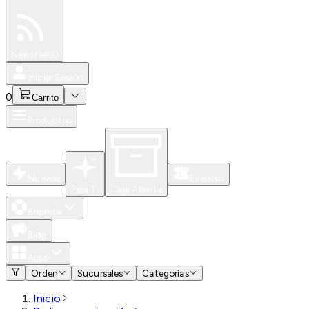
Especiales
Newsfeed
0
Iniciar Sesión
0
Carrito
Productos
Nuevos
Eventos
Para Ti
Caja Abierta
Soporte
Blog
Apps
Orden
Sucursales
Categorías
Inicio