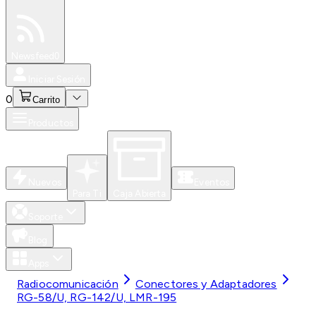
Especiales
Newsfeed
0
Iniciar Sesión
0
Carrito
Productos
Nuevos
Eventos
Para Ti
Caja Abierta
Soporte
Blog
Apps
Radiocomunicación
Conectores y Adaptadores
RG-58/U, RG-142/U, LMR-195