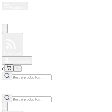
Productos
0
Especiales
Newsfeed
0
Iniciar Sesión
0
0