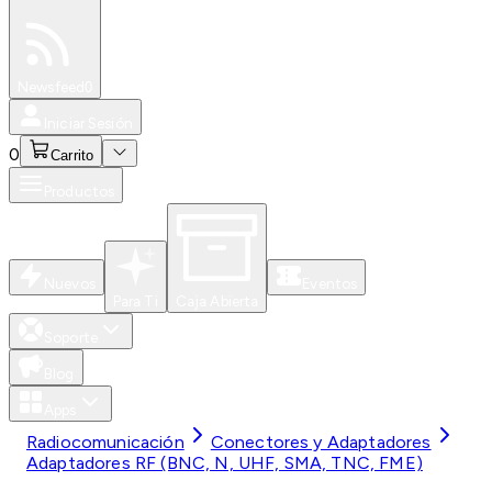
Especiales
Newsfeed
0
Iniciar Sesión
0
Carrito
Productos
Nuevos
Eventos
Para Ti
Caja Abierta
Soporte
Blog
Apps
Radiocomunicación
Conectores y Adaptadores
Adaptadores RF (BNC, N, UHF, SMA, TNC, FME)