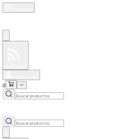
Productos
0
Especiales
Newsfeed
0
Iniciar Sesión
0
0