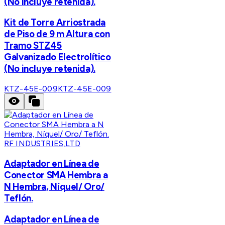
(No incluye retenida).
Kit de Torre Arriostrada
de Piso de 9 m Altura con
Tramo STZ45
Galvanizado Electrolítico
(No incluye retenida).
KTZ-45E-009
KTZ-45E-009
RF INDUSTRIES,LTD
Adaptador en Línea de
Conector SMA Hembra a
N Hembra, Níquel/ Oro/
Teflón.
Adaptador en Línea de