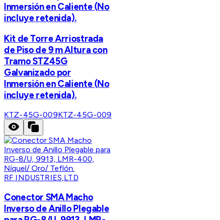
Inmersión en Caliente (No
incluye retenida).
Kit de Torre Arriostrada
de Piso de 9 m Altura con
Tramo STZ45G
Galvanizado por
Inmersión en Caliente (No
incluye retenida).
KTZ-45G-009
KTZ-45G-009
RF INDUSTRIES,LTD
Conector SMA Macho
Inverso de Anillo Plegable
para RG-8/U, 9913, LMR-