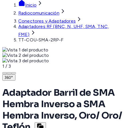
Inicio
Radiocomunicación
Conectores y Adaptadores
Adaptadores RF (BNC, N, UHF, SMA, TNC,
FME)
TT-COU-SMA-2RP-F
1
/
3
360°
Adaptador Barril de SMA
Hembra Inverso a SMA
Hembra Inverso, Oro/ Oro/
Teflón,