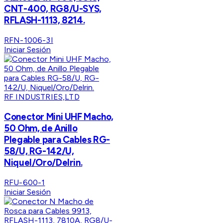
CNT-400, RG8/U-SYS,
RFLASH-1113, 8214.
RFN-1006-3I
Iniciar Sesión
RF INDUSTRIES,LTD
Conector Mini UHF Macho,
50 Ohm, de Anillo
Plegable para Cables RG-
58/U, RG-142/U,
Niquel/Oro/Delrin.
RFU-600-1
Iniciar Sesión