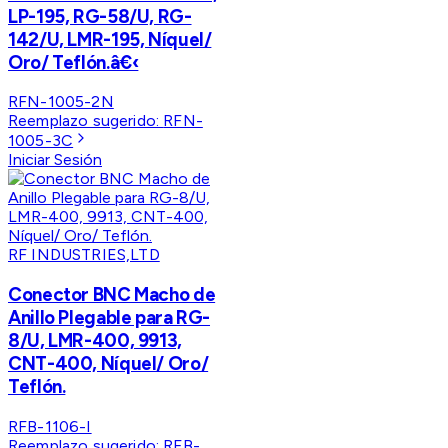
LP-195, RG-58/U, RG-
142/U, LMR-195, Níquel/
Oro/ Teflón.â€‹
RFN-1005-2N
Reemplazo sugerido:
RFN-
1005-3C
Iniciar Sesión
RF INDUSTRIES,LTD
Conector BNC Macho de
Anillo Plegable para RG-
8/U, LMR-400, 9913,
CNT-400, Níquel/ Oro/
Teflón.
RFB-1106-I
Reemplazo sugerido:
RFB-