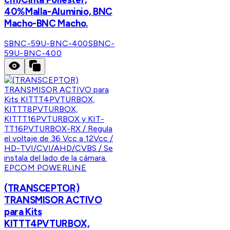
40%Malla-Aluminio, BNC
Macho-BNC Macho.
SBNC-59U-BNC-400
SBNC-
59U-BNC-400
EPCOM POWERLINE
(TRANSCEPTOR)
TRANSMISOR ACTIVO
para Kits
KITTT4PVTURBOX,