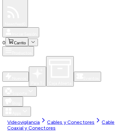
Especiales
Newsfeed
0
Iniciar Sesión
0
Carrito
Productos
Nuevos
Eventos
Para Ti
Caja Abierta
Soporte
Blog
Apps
Videovigilancia
Cables y Conectores
Cable
Coaxial y Conectores