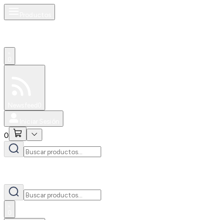
Productos
0
Especiales
Newsfeed
0
Iniciar Sesión
0
0