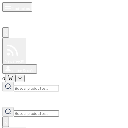
Productos
0
Especiales
Newsfeed
0
Iniciar Sesión
0
0