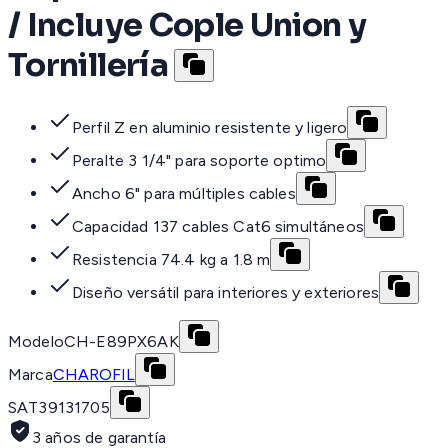
/ Incluye Cople Union y
Tornillería
Perfil Z en aluminio resistente y ligero
Peralte 3 1/4" para soporte optimo
Ancho 6" para múltiples cables
Capacidad 137 cables Cat6 simultáneos
Resistencia 74.4 kg a 1.8 m
Diseño versátil para interiores y exteriores
Modelo
CH-E89PX6AK
Marca
CHAROFIL
SAT
39131705
3 años de garantía