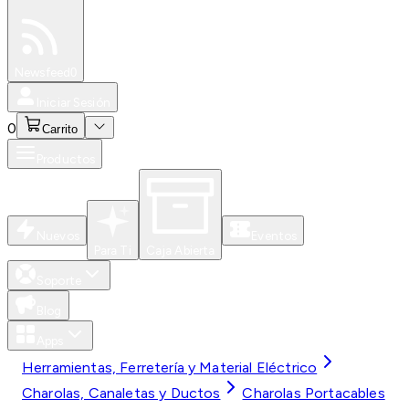
Especiales
Newsfeed
0
Iniciar Sesión
0
Carrito
Productos
Nuevos
Eventos
Para Ti
Caja Abierta
Soporte
Blog
Apps
Herramientas, Ferretería y Material Eléctrico
Charolas, Canaletas y Ductos
Charolas Portacables