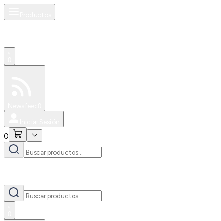
Productos
0
Especiales
Newsfeed
0
Iniciar Sesión
0
0