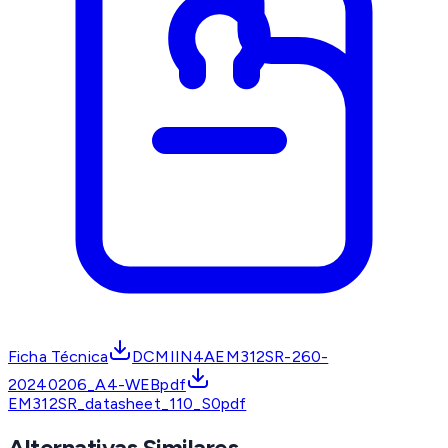
Ficha Técnica
DCMIIN4AEM312SR-260-
20240206_A4-WEBpdf
EM312SR_datasheet_110_S0pdf
Alternativas Similares