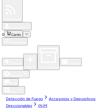
Especiales
Newsfeed
0
Iniciar Sesión
0
Carrito
Productos
Nuevos
Eventos
Para Ti
Caja Abierta
Soporte
Blog
Apps
Detección de Fuego
Accesorios y Dispositivos
Direccionables
INIM