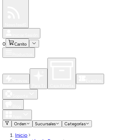
Especiales
Newsfeed
0
Iniciar Sesión
0
Carrito
Productos
Nuevos
Eventos
Para Ti
Caja Abierta
Soporte
Blog
Apps
Orden
Sucursales
Categorías
Inicio