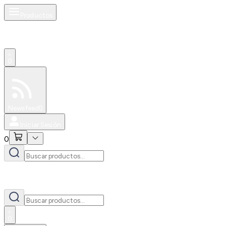
Productos
0
Especiales
Newsfeed
0
Iniciar Sesión
0
0