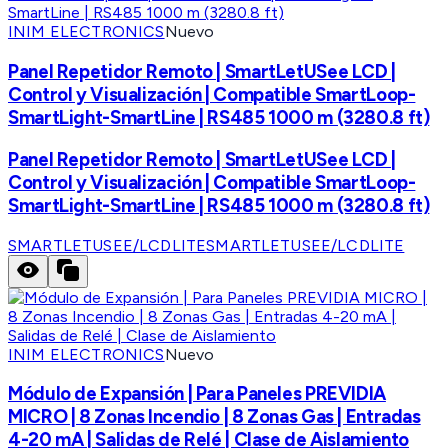
INIM ELECTRONICS
Nuevo
Panel Repetidor Remoto | SmartLetUSee LCD |
Control y Visualización | Compatible SmartLoop-
SmartLight-SmartLine | RS485 1000 m (3280.8 ft)
Panel Repetidor Remoto | SmartLetUSee LCD |
Control y Visualización | Compatible SmartLoop-
SmartLight-SmartLine | RS485 1000 m (3280.8 ft)
SMARTLETUSEE/LCDLITE
SMARTLETUSEE/LCDLITE
INIM ELECTRONICS
Nuevo
Módulo de Expansión | Para Paneles PREVIDIA
MICRO | 8 Zonas Incendio | 8 Zonas Gas | Entradas
4-20 mA | Salidas de Relé | Clase de Aislamiento