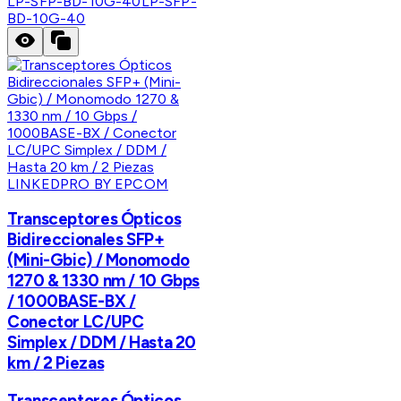
LP-SFP-BD-10G-40
LP-SFP-
BD-10G-40
LINKEDPRO BY EPCOM
Transceptores Ópticos
Bidireccionales SFP+
(Mini-Gbic) / Monomodo
1270 & 1330 nm / 10 Gbps
/ 1000BASE-BX /
Conector LC/UPC
Simplex / DDM / Hasta 20
km / 2 Piezas
Transceptores Ópticos