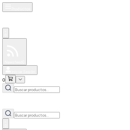
Productos
0
Especiales
Newsfeed
0
Iniciar Sesión
0
0