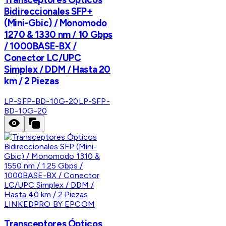
Bidireccionales SFP+
(Mini-Gbic) / Monomodo
1270 & 1330 nm / 10 Gbps
/ 1000BASE-BX /
Conector LC/UPC
Simplex / DDM / Hasta 20
km / 2 Piezas
LP-SFP-BD-10G-20
LP-SFP-
BD-10G-20
LINKEDPRO BY EPCOM
Transceptores Ópticos