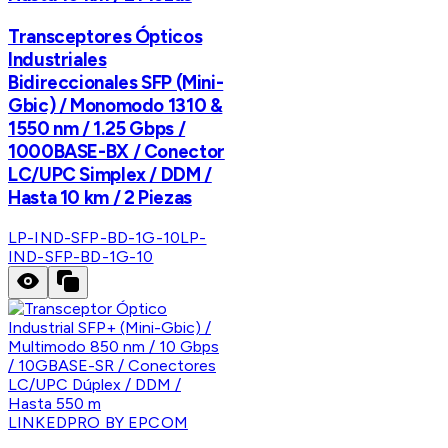
Transceptores Ópticos
Industriales
Bidireccionales SFP (Mini-
Gbic) / Monomodo 1310 &
1550 nm / 1.25 Gbps /
1000BASE-BX / Conector
LC/UPC Simplex / DDM /
Hasta 10 km / 2 Piezas
LP-IND-SFP-BD-1G-10
LP-
IND-SFP-BD-1G-10
LINKEDPRO BY EPCOM