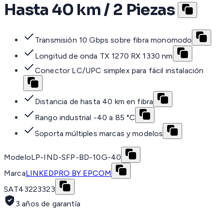
Hasta 40 km / 2 Piezas
Transmisión 10 Gbps sobre fibra monomodo
Longitud de onda TX 1270 RX 1330 nm
Conector LC/UPC simplex para fácil instalación
Distancia de hasta 40 km en fibra
Rango industrial -40 a 85 °C
Soporta múltiples marcas y modelos
Modelo
LP-IND-SFP-BD-10G-40
Marca
LINKEDPRO BY EPCOM
SAT
43223323
3 años de garantía