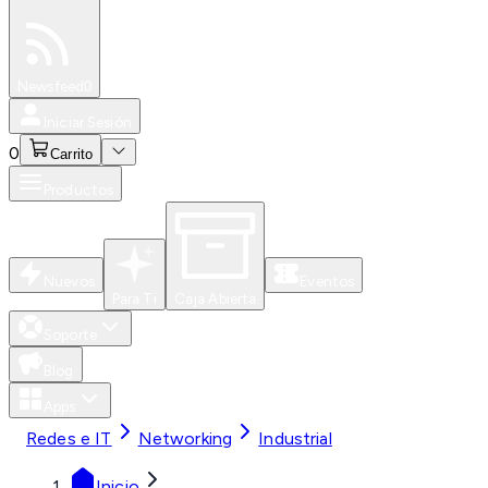
Especiales
Newsfeed
0
Iniciar Sesión
0
Carrito
Productos
Nuevos
Eventos
Para Ti
Caja Abierta
Soporte
Blog
Apps
Redes e IT
Networking
Industrial
Inicio