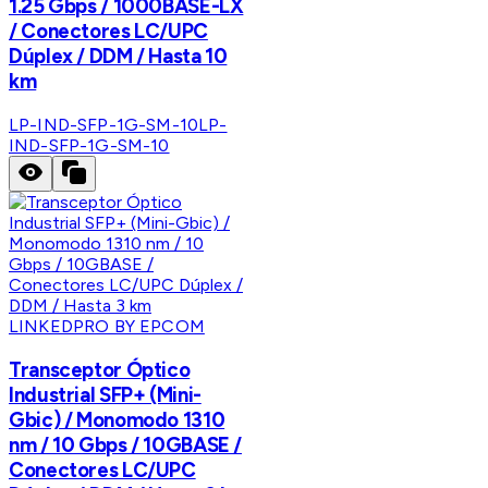
1.25 Gbps / 1000BASE-LX
/ Conectores LC/UPC
Dúplex / DDM / Hasta 10
km
LP-IND-SFP-1G-SM-10
LP-
IND-SFP-1G-SM-10
LINKEDPRO BY EPCOM
Transceptor Óptico
Industrial SFP+ (Mini-
Gbic) / Monomodo 1310
nm / 10 Gbps / 10GBASE /
Conectores LC/UPC