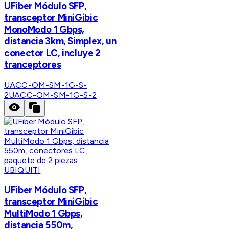
UFiber Módulo SFP,
transceptor MiniGibic
MonoModo 1 Gbps,
distancia 3km, Simplex, un
conector LC, incluye 2
tranceptores
UACC-OM-SM-1G-S-
2
UACC-OM-SM-1G-S-2
UBIQUITI
UFiber Módulo SFP,
transceptor MiniGibic
MultiModo 1 Gbps,
distancia 550m,