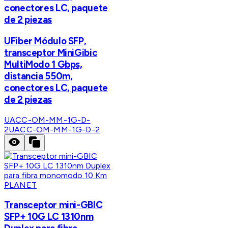
conectores LC, paquete
de 2 piezas
UFiber Módulo SFP,
transceptor MiniGibic
MultiModo 1 Gbps,
distancia 550m,
conectores LC, paquete
de 2 piezas
UACC-OM-MM-1G-D-
2
UACC-OM-MM-1G-D-2
PLANET
Transceptor mini-GBIC
SFP+ 10G LC 1310nm