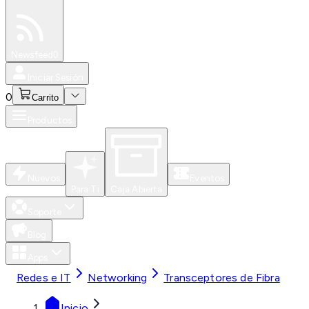
Especiales
Newsfeed
0
Iniciar Sesión
0
Carrito
Productos
Nuevos
Eventos
Para Ti
Caja Abierta
Soporte
Blog
Apps
Redes e IT
Networking
Transceptores de Fibra
Inicio