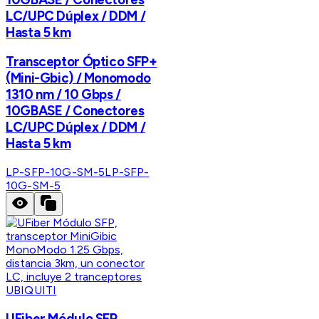
LC/UPC Dúplex / DDM /
Hasta 5 km
Transceptor Óptico SFP+
(Mini-Gbic) / Monomodo
1310 nm / 10 Gbps /
10GBASE / Conectores
LC/UPC Dúplex / DDM /
Hasta 5 km
LP-SFP-10G-SM-5
LP-SFP-
10G-SM-5
UBIQUITI
UFiber Módulo SFP,