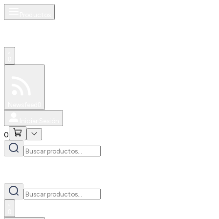
Productos
0
Especiales
Newsfeed
0
Iniciar Sesión
0
0