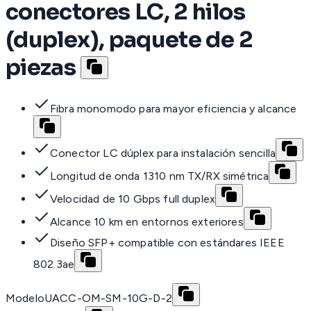
conectores LC, 2 hilos
(duplex), paquete de 2
piezas
Fibra monomodo para mayor eficiencia y alcance
Conector LC dúplex para instalación sencilla
Longitud de onda 1310 nm TX/RX simétrica
Velocidad de 10 Gbps full duplex
Alcance 10 km en entornos exteriores
Diseño SFP+ compatible con estándares IEEE
802.3ae
Modelo
UACC-OM-SM-10G-D-2