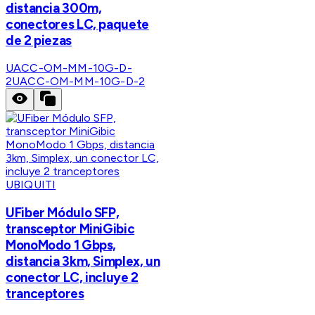
distancia 300m,
conectores LC, paquete
de 2 piezas
UACC-OM-MM-10G-D-
2
UACC-OM-MM-10G-D-2
UBIQUITI
UFiber Módulo SFP,
transceptor MiniGibic
MonoModo 1 Gbps,
distancia 3km, Simplex, un
conector LC, incluye 2
tranceptores