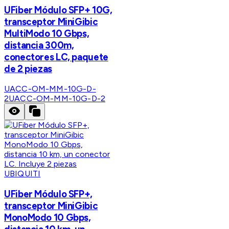
UFiber Módulo SFP+ 10G,
transceptor MiniGibic
MultiModo 10 Gbps,
distancia 300m,
conectores LC, paquete
de 2 piezas
UACC-OM-MM-10G-D-
2
UACC-OM-MM-10G-D-2
UBIQUITI
UFiber Módulo SFP+,
transceptor MiniGibic
MonoModo 10 Gbps,