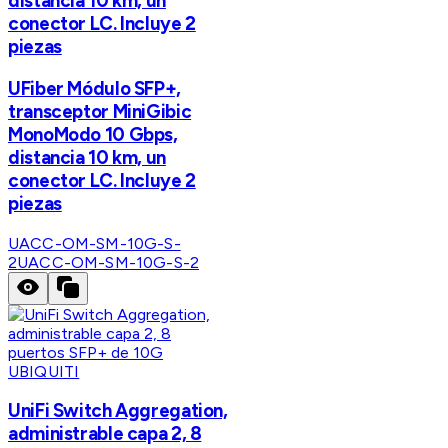
distancia 10 km, un
conector LC. Incluye 2
piezas
UFiber Módulo SFP+,
transceptor MiniGibic
MonoModo 10 Gbps,
distancia 10 km, un
conector LC. Incluye 2
piezas
UACC-OM-SM-10G-S-
2
UACC-OM-SM-10G-S-2
UBIQUITI
UniFi Switch Aggregation,
administrable capa 2, 8