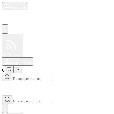
Productos
0
Especiales
Newsfeed
0
Iniciar Sesión
0
0