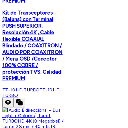
PREMIUM
Kit de Transceptores
(Baluns) con Terminal
PUSH SUPERIOR,
Resolución 4K , Cable
flexible COAXIAL
Blindado / COAXITRON /
AUDIO POR COAXITRON
/ Menu OSD /Conector
100% COBRE /
protección TVS, Calidad
PREMIUM
TT-101-F-TURBO
TT-101-F-
TURBO