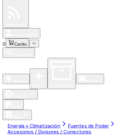
Especiales
Newsfeed
0
Iniciar Sesión
0
Carrito
Productos
Nuevos
Eventos
Para Ti
Caja Abierta
Soporte
Blog
Apps
Energía y Climatización
Fuentes de Poder
Accesorios / Divisores / Conectores