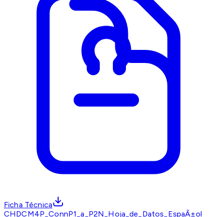
Ficha Técnica
CHDCM4P_ConnP1_a_P2N_Hoja_de_Datos_EspaÃ±ol