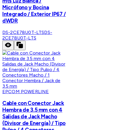
mts Luz Blanca /
Micrófono y Bocina
Integrado / Exterior IP67 /
dWDR
DS-2CE78U0T-LTS
DS-
2CE78U0T-LTS
EPCOM POWERLINE
Cable con Conector Jack
Hembra de 3.5 mm con 4
Salidas de Jack Macho
(Divisor de Energía) / Tipo
Pulpo / 4 Conectores