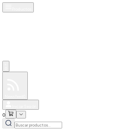
Productos
0
Especiales
Newsfeed
0
Iniciar Sesión
0