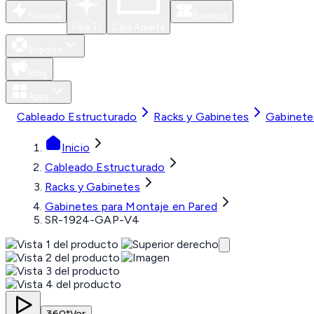
Nuevos
Eventos
Para Ti
Caja Abierta
Soporte
Blog
Apps
Cableado Estructurado
Racks y Gabinetes
Gabinete
Inicio
Cableado Estructurado
Racks y Gabinetes
Gabinetes para Montaje en Pared
SR-1924-GAP-V4
360°
Ver