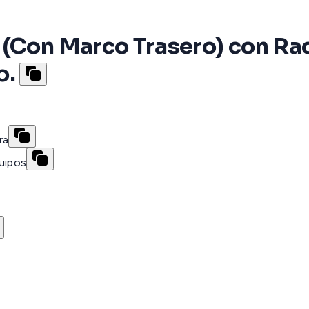
 (Con Marco Trasero) con Rac
o.
ra
quipos