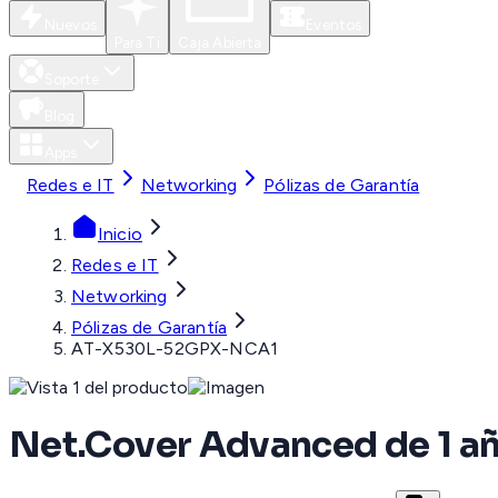
Nuevos
Eventos
Para Ti
Caja Abierta
Soporte
Blog
Apps
Redes e IT
Networking
Pólizas de Garantía
Inicio
Redes e IT
Networking
Pólizas de Garantía
AT-X530L-52GPX-NCA1
Net.Cover Advanced de 1 a