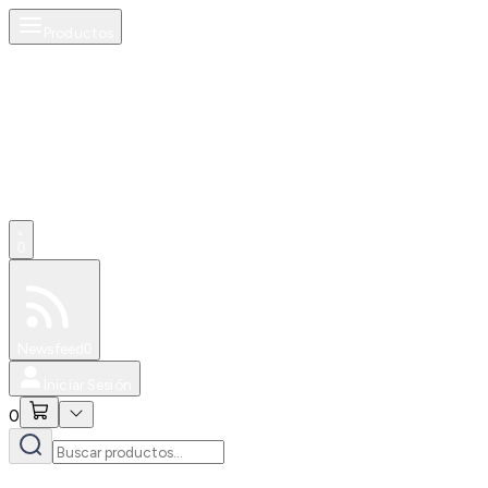
Productos
0
Especiales
Newsfeed
0
Iniciar Sesión
0