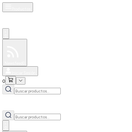
Productos
0
Especiales
Newsfeed
0
Iniciar Sesión
0
0