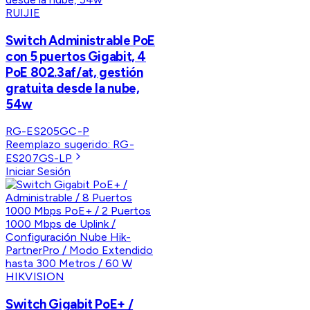
RUIJIE
Switch Administrable PoE
con 5 puertos Gigabit, 4
PoE 802.3af/at, gestión
gratuita desde la nube,
54w
RG-ES205GC-P
Reemplazo sugerido:
RG-
ES207GS-LP
Iniciar Sesión
HIKVISION
Switch Gigabit PoE+ /