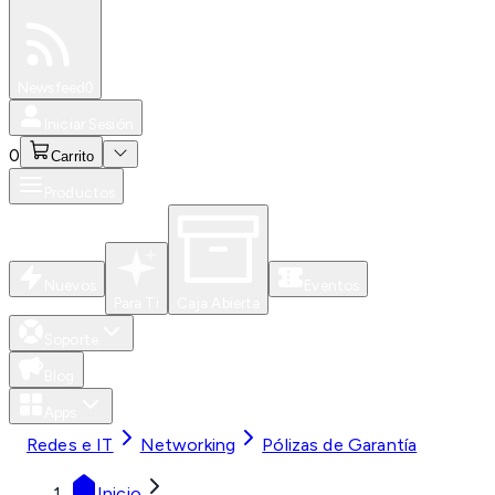
Especiales
Newsfeed
0
Iniciar Sesión
0
Carrito
Productos
Nuevos
Eventos
Para Ti
Caja Abierta
Soporte
Blog
Apps
Redes e IT
Networking
Pólizas de Garantía
Inicio