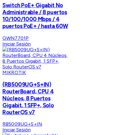
Switch PoE+ Gigabit No
Administrable / 8 puertos
10/100/1000 Mbps / 4
puertos PoE+ / hasta 60W
GWN7701P
Iniciar Sesión
MIKROTIK
(RB5009UG+S+IN)
RouterBoard, CPU 4
Núcleos, 8 Puertos
Gigabit, 1 SFP+, Solo
RouterOS v7
RB5009UG+S+IN
Iniciar Sesión