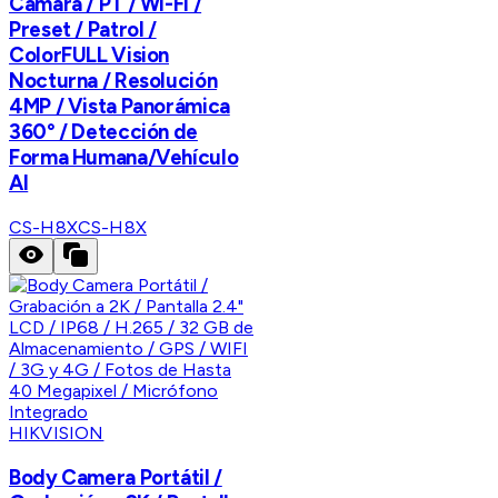
Cámara / PT / Wi-Fi /
Preset / Patrol /
ColorFULL Vision
Nocturna / Resolución
4MP / Vista Panorámica
360° / Detección de
Forma Humana/Vehículo
AI
CS-H8X
CS-H8X
HIKVISION
Body Camera Portátil /