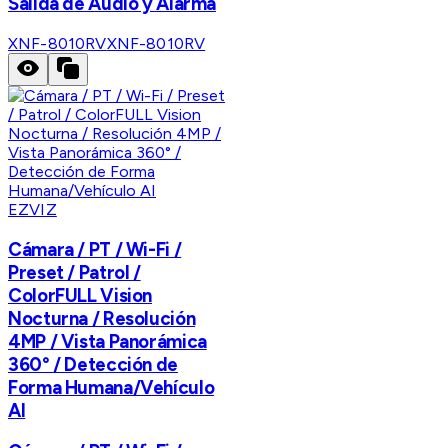
Salida de Audio y Alarma
XNF-8010RV
XNF-8010RV
EZVIZ
Cámara / PT / Wi-Fi /
Preset / Patrol /
ColorFULL Vision
Nocturna / Resolución
4MP / Vista Panorámica
360° / Detección de
Forma Humana/Vehículo
AI