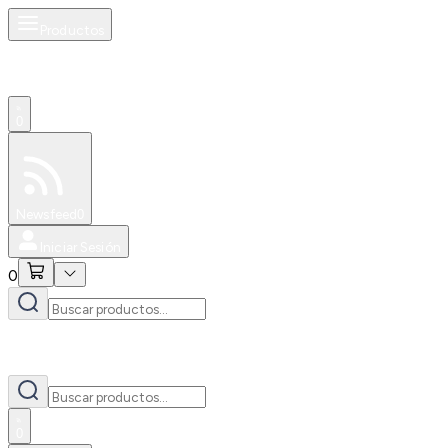
Productos
0
Especiales
Newsfeed
0
Iniciar Sesión
0
0