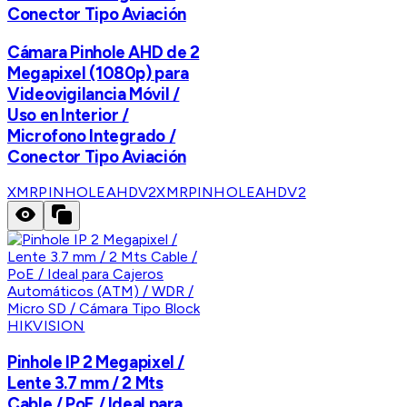
Conector Tipo Aviación
Cámara Pinhole AHD de 2
Megapixel (1080p) para
Videovigilancia Móvil /
Uso en Interior /
Microfono Integrado /
Conector Tipo Aviación
XMRPINHOLEAHDV2
XMRPINHOLEAHDV2
HIKVISION
Pinhole IP 2 Megapixel /
Lente 3.7 mm / 2 Mts
Cable / PoE / Ideal para