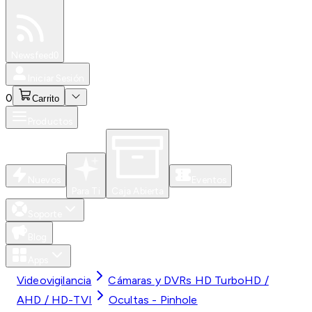
Especiales
Newsfeed
0
Iniciar Sesión
0
Carrito
Productos
Nuevos
Eventos
Para Ti
Caja Abierta
Soporte
Blog
Apps
Videovigilancia
Cámaras y DVRs HD TurboHD /
AHD / HD-TVI
Ocultas - Pinhole