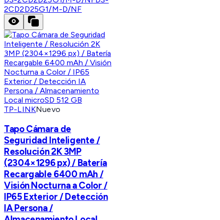
2CD2D25G1/M-D/NF
TP-LINK
Nuevo
Tapo Cámara de
Seguridad Inteligente /
Resolución 2K 3MP
(2304×1296 px) / Batería
Recargable 6400 mAh /
Visión Nocturna a Color /
IP65 Exterior / Detección
IA Persona /
Almacenamiento Local