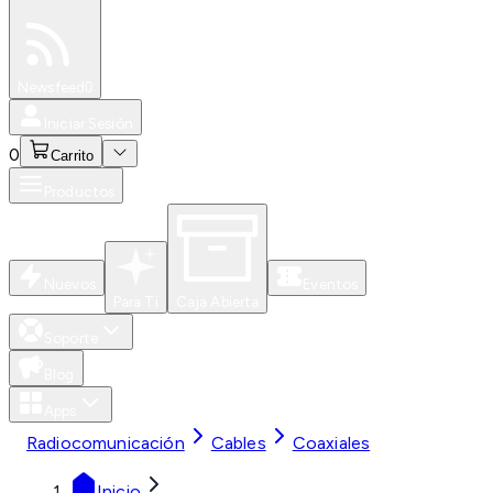
Especiales
Newsfeed
0
Iniciar Sesión
0
Carrito
Productos
Nuevos
Eventos
Para Ti
Caja Abierta
Soporte
Blog
Apps
Radiocomunicación
Cables
Coaxiales
Inicio