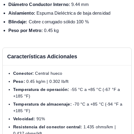
Diámetro Conductor Interno:
9.44 mm
Aislamiento:
Espuma Dieléctrica de baja densidad
Blindaje:
Cobre corrugado sólido 100 %
Peso por Metro:
0.45 kg
Características Adicionales
Conector:
Central hueco
Peso:
0.45 kg/m | 0.302 lb/ft
Temperatura de operación:
-55 °C a +85 °C (-67 °F a
+185 °F)
Temperatura de almacenaje:
-70 °C a +85 °C (-94 °F a
+185 °F)
Velocidad:
91%
Resistencia del conector central:
1.435 ohms/km |
0.437 ohms/kft