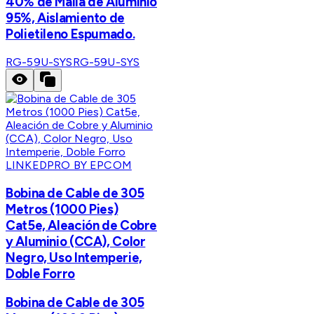
40% de Malla de Aluminio
95%, Aislamiento de
Polietileno Espumado.
RG-59U-SYS
RG-59U-SYS
LINKEDPRO BY EPCOM
Bobina de Cable de 305
Metros (1000 Pies)
Cat5e, Aleación de Cobre
y Aluminio (CCA), Color
Negro, Uso Intemperie,
Doble Forro
Bobina de Cable de 305