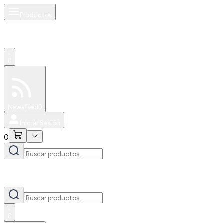
Productos
0
Especiales
Newsfeed
0
Iniciar Sesión
0
0