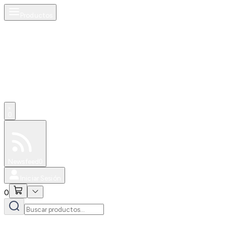
Productos
0
Especiales
Newsfeed
0
Iniciar Sesión
0