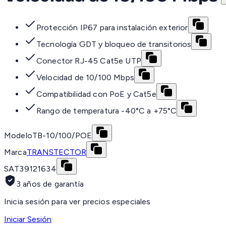
Protección IP67 para instalación exterior
Tecnología GDT y bloqueo de transitorios
Conector RJ-45 Cat5e UTP
Velocidad de 10/100 Mbps
Compatibilidad con PoE y Cat5e
Rango de temperatura -40°C a +75°C
Modelo
TB-10/100/POE
Marca
TRANSTECTOR
SAT
39121634
3 años de garantía
Inicia sesión para ver precios especiales
Iniciar Sesión