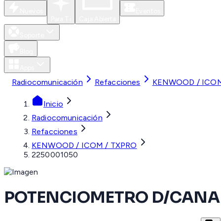
Nuevos
Eventos
Para Ti
Caja Abierta
Soporte
Blog
Apps
Radiocomunicación
Refacciones
KENWOOD / ICOM
Inicio
Radiocomunicación
Refacciones
KENWOOD / ICOM / TXPRO
2250001050
POTENCIOMETRO D/CANAL