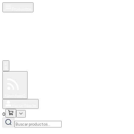
Productos
0
Especiales
Newsfeed
0
Iniciar Sesión
0